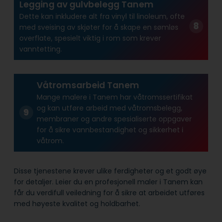
Legging av gulvbelegg Tanem
Dette kan inkludere alt fra vinyl til linoleum, ofte
med sveising av skjøter for å skape en sømløs
overflate, spesielt viktig i rom som krever
vanntetting.
Våtromsarbeid Tanem
Mange malere i Tanem har våtroms­sertifikat
og kan utføre arbeid med våtroms­belegg,
membraner og andre spesialiserte oppgaver
for å sikre vann­bestandighet og sikkerhet i
våtrom.
Disse tjenestene krever ulike ferdigheter og et godt øye
for detaljer. Leier du en profesjonell maler i Tanem kan
får du verdifull veiledning for å sikre at arbeidet utføres
med høyeste kvalitet og holdbarhet.