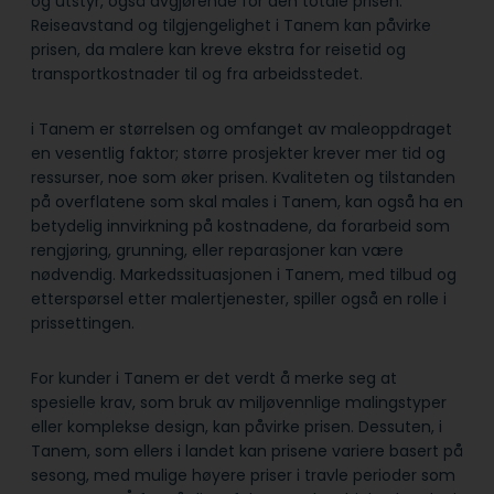
og utstyr, også avgjørende for den totale prisen.
Reiseavstand og tilgjengelighet i Tanem kan påvirke
prisen, da malere kan kreve ekstra for reisetid og
transportkostnader til og fra arbeidsstedet.
i Tanem er størrelsen og omfanget av maleoppdraget
en vesentlig faktor; større prosjekter krever mer tid og
ressurser, noe som øker prisen. Kvaliteten og tilstanden
på overflatene som skal males i Tanem, kan også ha en
betydelig innvirkning på kostnadene, da forarbeid som
rengjøring, grunning, eller reparasjoner kan være
nødvendig. Markedssituasjonen i Tanem, med tilbud og
etterspørsel etter malertjenester, spiller også en rolle i
prissettingen.
For kunder i Tanem er det verdt å merke seg at
spesielle krav, som bruk av miljøvennlige malingstyper
eller komplekse design, kan påvirke prisen. Dessuten, i
Tanem, som ellers i landet kan prisene variere basert på
sesong, med mulige høyere priser i travle perioder som