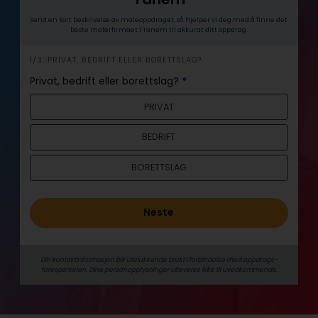
Send en kort beskrivelse av maleoppdraget, så hjelper vi deg med å finne det
beste malerfirmaet i Tanem til akkurat ditt oppdrag.
h
1/3: PRIVAT, BEDRIFT ELLER BORETTSLAG?
e
Privat, bedrift eller borettslag?
*
r
PRIVAT
o
BEDRIFT
BORETTSLAG
Neste
Din kontaktinformasjon blir utelukkende brukt i forbindelse med oppdrags­
forespørselen. Dine person­­opplysninger utleveres ikke til uvedkommende.