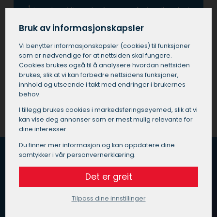
Å investere i tjenester fra en profesjonell maler i
Tanem betyr også at man unngår de vanlige
Bruk av informasjonskapsler
fallgruvene som kan oppstå ved utføre
prosjektet selv eller ved å bruke ukvalifisert
Vi benytter informasjons­kapsler (cookies) til funksjoner
personell.
som er nødvendige for at nettsiden skal fungere.
Cookies brukes også til å analysere hvordan nettsiden
brukes, slik at vi kan forbedre nettsidens funksjoner,
Få et tilbud på maler i Tanem
innhold og utseende i takt med endringer i brukernes
behov.
I tillegg brukes cookies i markedsførings­øyemed, slik at vi
kan vise deg annonser som er mest mulig relevante for
dine interesser.
Du finner mer informasjon og kan oppdatere dine
samtykker i vår personvernerklæring.
Det er greit
Hvordan fungerer Maleoppdrag.no?
Vi vet at du er opptatt av god kvalitet, pris og service
Tilpass dine innstillinger
når du skal velge maler i Tanem.