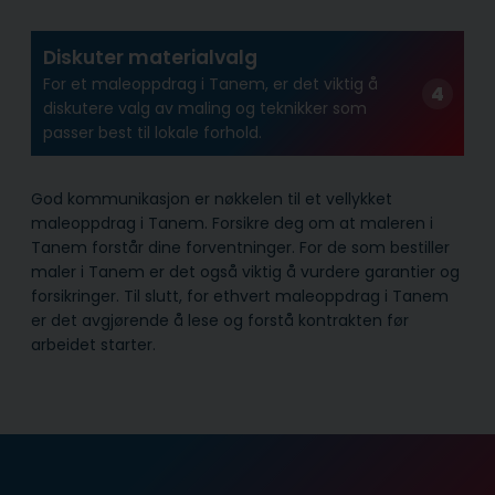
Diskuter materialvalg
For et maleoppdrag i Tanem, er det viktig å
diskutere valg av maling og teknikker som
passer best til lokale forhold.
God kommunikasjon er nøkkelen til et vellykket
maleoppdrag i Tanem. Forsikre deg om at maleren i
Tanem forstår dine forventninger. For de som bestiller
maler i Tanem er det også viktig å vurdere garantier og
forsikringer. Til slutt, for ethvert maleoppdrag i Tanem
er det avgjørende å lese og forstå kontrakten før
arbeidet starter.