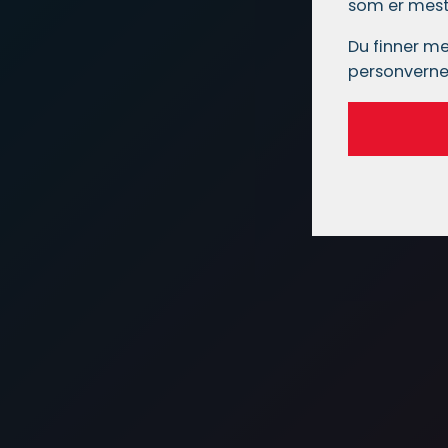
som er mest 
Du finner me
personverne