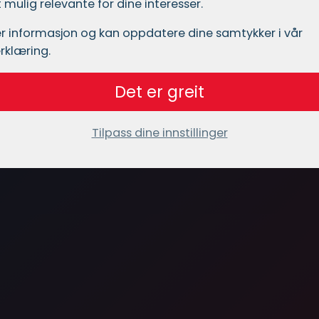
mulig relevante for dine interesser.
r informasjon og kan oppdatere dine samtykker i vår
rklæring.
Det er greit
Tilpass dine innstillinger