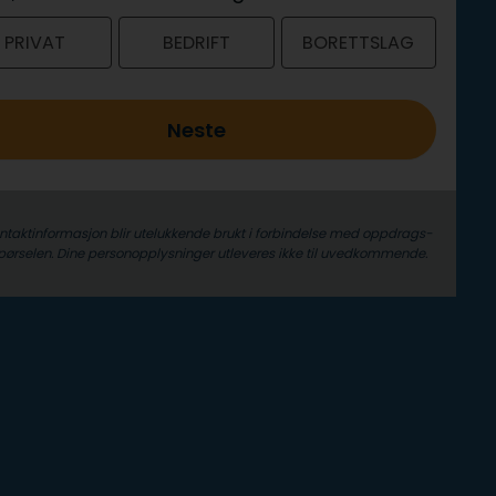
PRIVAT
BEDRIFT
BORETTSLAG
Neste
ontaktinformasjon blir utelukkende brukt i forbindelse med oppdrags­
pørselen. Dine person­­opplysninger utleveres ikke til uvedkommende.