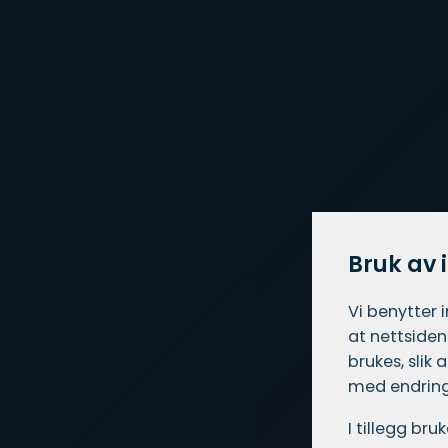
Bruk av 
Vi benytter 
at nettsiden
brukes, slik
med endring
I tillegg br