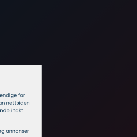
vendige for
dan nettsiden
nde i takt
 deg annonser