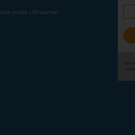
r
o
etter maler i Straumen.
Din k
fores