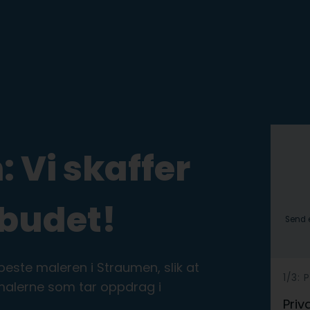
 Vi skaffer
lbudet!
Send e
este maleren i Straumen, slik at
h
1/3:
 malerne som tar oppdrag i
e
Priv