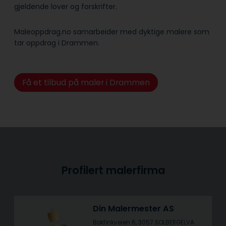
gjeldende lover og forskrifter.
Maleoppdrag.no samarbeider med dyktige malere som
tar oppdrag i Drammen.
Få et tilbud på maler i Drammen
Profilert malerfirma
Din Malermester AS
Bokfinkveien 6, 3057 SOLBERGELVA