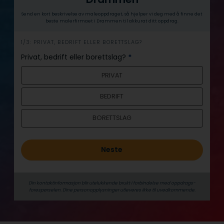
Send en kort beskrivelse av maleoppdraget, så hjelper vi deg med å finne det
beste malerfirmaet i Drammen til akkurat ditt oppdrag.
h
1/3: PRIVAT, BEDRIFT ELLER BORETTSLAG?
e
Privat, bedrift eller borettslag?
*
r
PRIVAT
o
BEDRIFT
BORETTSLAG
Neste
Din kontaktinformasjon blir utelukkende brukt i forbindelse med oppdrags­
forespørselen. Dine person­­opplysninger utleveres ikke til uvedkommende.