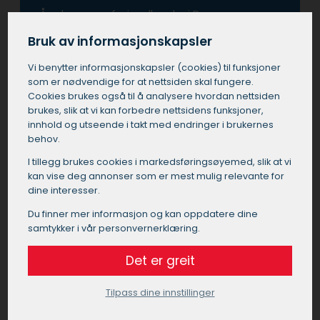
Å velge en profesjonell maler i Drammen
garanterer et høyt kvalitetsnivå og faglig
Bruk av informasjonskapsler
utførelse av malerarbeidet. En erfaren maler i
Drammen vil ha riktig kompetanse og utstyr for
Vi benytter informasjons­kapsler (cookies) til funksjoner
å håndtere ulike typer overflater og
som er nødvendige for at nettsiden skal fungere.
maleutfordringer, noe som er spesielt viktig i
Cookies brukes også til å analysere hvordan nettsiden
det varierende klimaet i Drammen.
brukes, slik at vi kan forbedre nettsidens funksjoner,
innhold og utseende i takt med endringer i brukernes
behov.
Å bruke en profesjonell maler i Drammen sikrer
også at alle aspekter av jobben blir utført i tråd
I tillegg brukes cookies i markedsførings­øyemed, slik at vi
med de nyeste standardene for sikkerhet og
kan vise deg annonser som er mest mulig relevante for
miljøvennlighet. En profesjonell maler i
dine interesser.
Drammen forstår betydningen av grundig
Du finner mer informasjon og kan oppdatere dine
forarbeid, noe som er nøkkelen til varig og
samtykker i vår personvernerklæring.
tiltalende sluttresultat. I tillegg, når man
ansetter en maler i Drammen, får man nytte
Det er greit
av deres ekspertise til å velge riktige materialer
og farger, noe som kan forvandle ethvert rom
Tilpass dine innstillinger
eller bygning.