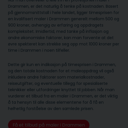
Når man overveier å leie inn en profesjonell maler i
Drammen, er det naturlig å tenke på kostnaden. Basert
på gjennomsnittstall i hele landet, ligger timesprisen for
en kvalifisert maler i Drammen generelt mellom 500 og
900 kroner, avhengig av erfaring og oppdragets
kompleksitet. Imidlertid, med tanke på inflasjon og
andre økonomiske faktorer, kan man forvente at det
øvre spekteret kan strekke seg opp mot 1000 kroner per
time i Drammen i noen tilfeller.
Dette gir kun en indikasjon på timesprisen i Drammen,
og den totale kostnaden for et maleoppdrag vil også
inkludere andre faktorer som materialkostnader,
reiseutgifter, og eventuelle tillegg for spesialiserte
teknikker eller utfordringer knyttet til jobben. Når man
vurderer et tilbud fra en maler i Drammen, er det viktig
å ta hensyn til alle disse elementene for å få en
helhetlig forståelse av den samlede prisen.
Få et tilbud på maler i Drammen