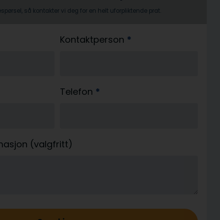
pørsel, så kontakter vi deg for en helt uforpliktende prat.
Kontaktperson
*
Telefon
*
asjon (valgfritt)