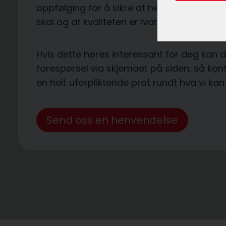
oppfølging for å sikre at henvendelsene
skal og at kvaliteten er ivaretatt.
Hvis dette høres interessant for deg kan 
forespørsel via skjemaet på siden, så kont
en helt uforpliktende prat rundt hva vi kan 
Send oss en henvendelse