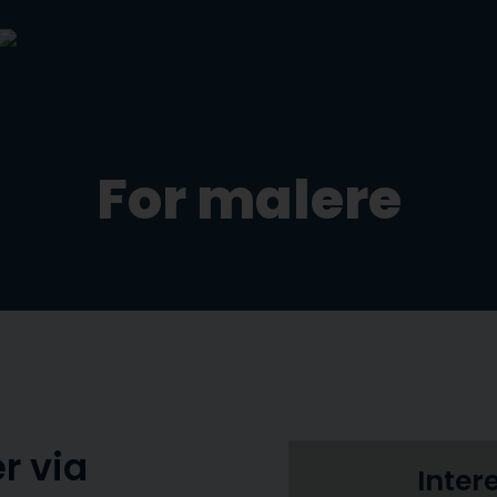
For malere
r via
Inter