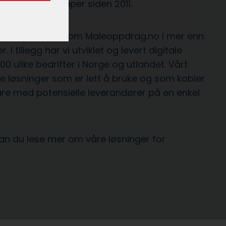
m egne selskaper siden 2011.
varende tjenester som Maleoppdrag.no i mer enn
r. I tillegg har vi utviklet og levert digitale
00 ulike bedrifter i Norge og utlandet. Vårt
le løsninger som er lett å bruke og som kobler
e med potensielle leverandører på en enkel
n du lese mer om våre løsninger for