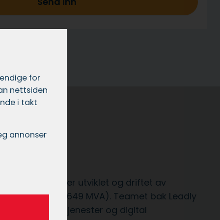
Send inn
vendige for
dan nettsiden
nde i takt
 deg annonser
?
tjeneste som er utviklet og driftet av
(org.nr. 929 322 649 MVA). Teamet bak Leadly
ng av digitale tjenester og digital