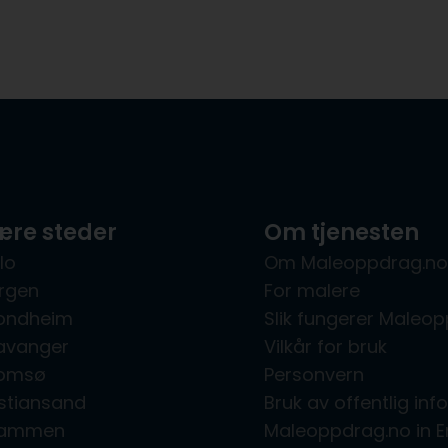
re steder
Om tjenesten
lo
Om Maleoppdrag.no
rgen
For malere
rondheim
Slik fungerer Maleo
avanger
Vilkår for bruk
romsø
Personvern
istiansand
Bruk av offentlig in
rammen
Maleoppdrag.no in E