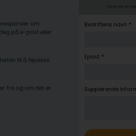
Send oss en fores
orespørsler om
b
Bedriftens navn
*
 deg på e-post eller
l
i
_
Epost
*
l
eten til å tilpasse
e
v
e
er fra og om det er
Supplerende inform
r
a
n
d
o
r