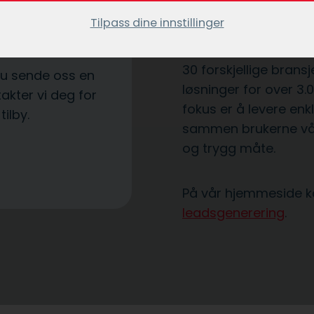
markedsføring gjenno
 kommer som de
Tilpass dine innstillinger
Vi har utviklet tils
30 forskjellige bransje
du sende oss en
løsninger for over 3.0
akter vi deg for
fokus er å levere enk
tilby.
sammen brukerne vår
og trygg måte.
På vår hjemmeside ka
leadsgenerering
.