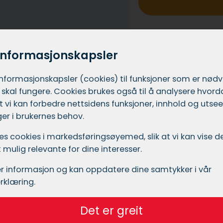
_
h
e
informasjonskapsler
r
o
informasjons­kapsler (cookies) til funksjoner som er nød
 skal fungere. Cookies brukes også til å analysere hvor
 at vi kan forbedre nettsidens funksjoner, innhold og utsee
er i brukernes behov.
ukes cookies i markedsførings­øyemed, slik at vi kan vise
mulig relevante for dine interesser.
Hvem er vi
r informasjon og kan oppdatere dine samtykker i vår
rklæring.
Maleoppdrag.no er en 
selskapet Leadly AS 
du forvente å
Det er greit
har drevet med utvikli
u vil få tett