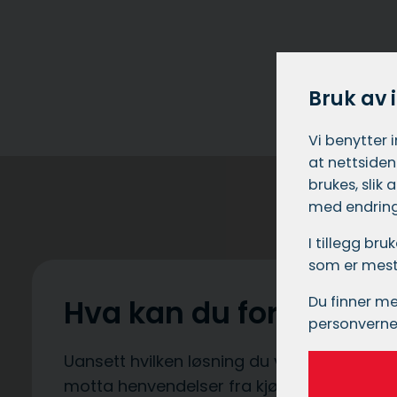
Bruk av 
Vi benytter 
at nettsiden
brukes, slik
med endring
I tillegg br
som er mest 
Du finner me
Hva kan du forvente?
personverne
Uansett hvilken løsning du velger, så kan 
motta henvendelser fra kjøpeklare kunder. D