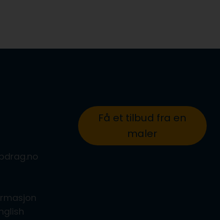
Få et tilbud fra en
maler
ppdrag.no
formasjon
nglish