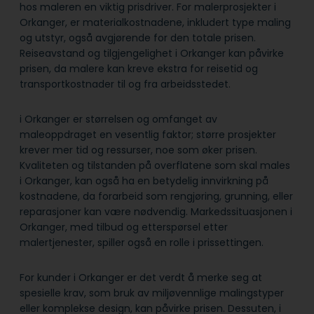
hos maleren en viktig prisdriver. For malerprosjekter i
Orkanger, er materialkostnadene, inkludert type maling
og utstyr, også avgjørende for den totale prisen.
Reiseavstand og tilgjengelighet i Orkanger kan påvirke
prisen, da malere kan kreve ekstra for reisetid og
transportkostnader til og fra arbeidsstedet.
i Orkanger er størrelsen og omfanget av
maleoppdraget en vesentlig faktor; større prosjekter
krever mer tid og ressurser, noe som øker prisen.
Kvaliteten og tilstanden på overflatene som skal males
i Orkanger, kan også ha en betydelig innvirkning på
kostnadene, da forarbeid som rengjøring, grunning, eller
reparasjoner kan være nødvendig. Markedssituasjonen i
Orkanger, med tilbud og etterspørsel etter
malertjenester, spiller også en rolle i prissettingen.
For kunder i Orkanger er det verdt å merke seg at
spesielle krav, som bruk av miljøvennlige malingstyper
eller komplekse design, kan påvirke prisen. Dessuten, i