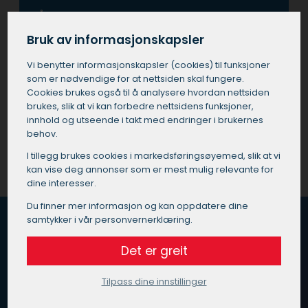
Å investere i tjenester fra en profesjonell maler i
Orkanger betyr også at man unngår de vanlige
Bruk av informasjonskapsler
fallgruvene som kan oppstå ved utføre
prosjektet selv eller ved å bruke ukvalifisert
Vi benytter informasjons­kapsler (cookies) til funksjoner
personell.
som er nødvendige for at nettsiden skal fungere.
Cookies brukes også til å analysere hvordan nettsiden
brukes, slik at vi kan forbedre nettsidens funksjoner,
Få et tilbud på maler i Orkanger
innhold og utseende i takt med endringer i brukernes
behov.
I tillegg brukes cookies i markedsførings­øyemed, slik at vi
kan vise deg annonser som er mest mulig relevante for
dine interesser.
Du finner mer informasjon og kan oppdatere dine
samtykker i vår personvernerklæring.
Det er greit
Hvordan fungerer Maleoppdrag.no?
Vi vet at du er opptatt av god kvalitet, pris og service
Tilpass dine innstillinger
når du skal velge maler i Orkanger.