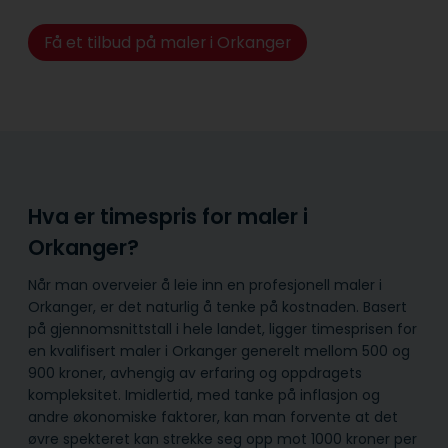
Få et tilbud på maler i Orkanger
Hva er timespris for maler i
Orkanger?
Når man overveier å leie inn en profesjonell maler i
Orkanger, er det naturlig å tenke på kostnaden. Basert
på gjennomsnittstall i hele landet, ligger timesprisen for
en kvalifisert maler i Orkanger generelt mellom 500 og
900 kroner, avhengig av erfaring og oppdragets
kompleksitet. Imidlertid, med tanke på inflasjon og
andre økonomiske faktorer, kan man forvente at det
øvre spekteret kan strekke seg opp mot 1000 kroner per