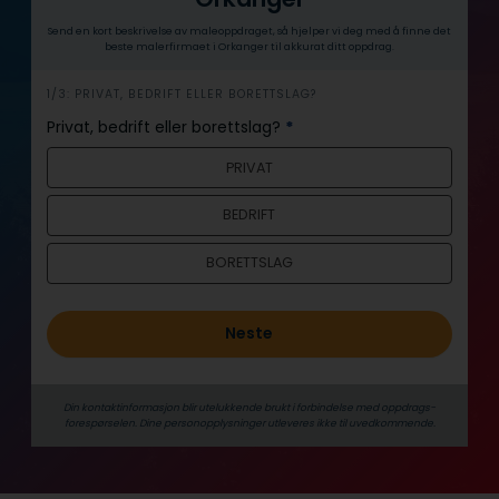
Send en kort beskrivelse av maleoppdraget, så hjelper vi deg med å finne det
beste malerfirmaet i Orkanger til akkurat ditt oppdrag.
h
1/3: PRIVAT, BEDRIFT ELLER BORETTSLAG?
e
Privat, bedrift eller borettslag?
*
r
PRIVAT
o
BEDRIFT
BORETTSLAG
Neste
Din kontaktinformasjon blir utelukkende brukt i forbindelse med oppdrags­
forespørselen. Dine person­­opplysninger utleveres ikke til uvedkommende.