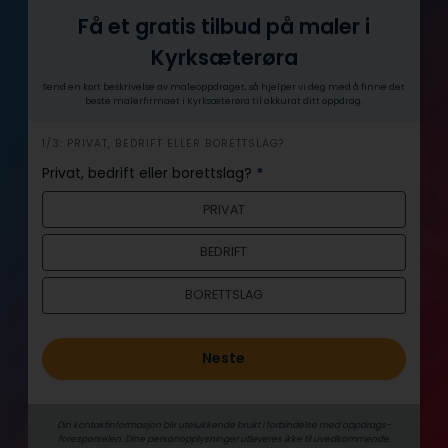
Få et gratis tilbud på maler i
Kyrksæterøra
Send en kort beskrivelse av maleoppdraget, så hjelper vi deg med å finne det
beste malerfirmaet i Kyrksæterøra til akkurat ditt oppdrag.
h
1/3: PRIVAT, BEDRIFT ELLER BORETTSLAG?
e
Privat, bedrift eller borettslag?
*
r
PRIVAT
o
BEDRIFT
BORETTSLAG
Neste
Din kontaktinformasjon blir utelukkende brukt i forbindelse med oppdrags­
forespørselen. Dine person­­opplysninger utleveres ikke til uvedkommende.