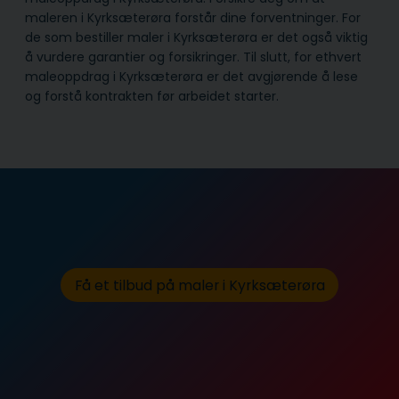
maleren i Kyrksæterøra forstår dine forventninger. For
de som bestiller maler i Kyrksæterøra er det også viktig
å vurdere garantier og forsikringer. Til slutt, for ethvert
maleoppdrag i Kyrksæterøra er det avgjørende å lese
og forstå kontrakten før arbeidet starter.
Få et tilbud på maler i Kyrksæterøra