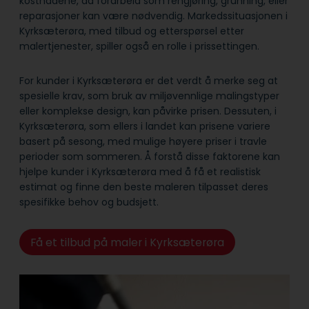
kostnadene, da forarbeid som rengjøring, grunning, eller
reparasjoner kan være nødvendig. Markedssituasjonen i
Kyrksæterøra, med tilbud og etterspørsel etter
malertjenester, spiller også en rolle i prissettingen.
For kunder i Kyrksæterøra er det verdt å merke seg at
spesielle krav, som bruk av miljøvennlige malingstyper
eller komplekse design, kan påvirke prisen. Dessuten, i
Kyrksæterøra, som ellers i landet kan prisene variere
basert på sesong, med mulige høyere priser i travle
perioder som sommeren. Å forstå disse faktorene kan
hjelpe kunder i Kyrksæterøra med å få et realistisk
estimat og finne den beste maleren tilpasset deres
spesifikke behov og budsjett.
Få et tilbud på maler i Kyrksæterøra