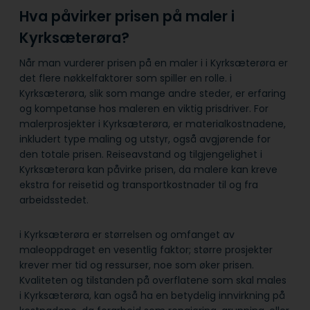
Hva påvirker prisen på maler i
Kyrksæterøra?
Når man vurderer prisen på en maler i i Kyrksæterøra er
det flere nøkkelfaktorer som spiller en rolle. i
Kyrksæterøra, slik som mange andre steder, er erfaring
og kompetanse hos maleren en viktig prisdriver. For
malerprosjekter i Kyrksæterøra, er materialkostnadene,
inkludert type maling og utstyr, også avgjørende for
den totale prisen. Reiseavstand og tilgjengelighet i
Kyrksæterøra kan påvirke prisen, da malere kan kreve
ekstra for reisetid og transportkostnader til og fra
arbeidsstedet.
i Kyrksæterøra er størrelsen og omfanget av
maleoppdraget en vesentlig faktor; større prosjekter
krever mer tid og ressurser, noe som øker prisen.
Kvaliteten og tilstanden på overflatene som skal males
i Kyrksæterøra, kan også ha en betydelig innvirkning på