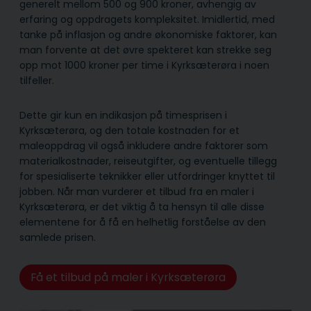
generelt mellom 500 og 900 kroner, avhengig av
erfaring og oppdragets kompleksitet. Imidlertid, med
tanke på inflasjon og andre økonomiske faktorer, kan
man forvente at det øvre spekteret kan strekke seg
opp mot 1000 kroner per time i Kyrksæterøra i noen
tilfeller.
Dette gir kun en indikasjon på timesprisen i
Kyrksæterøra, og den totale kostnaden for et
maleoppdrag vil også inkludere andre faktorer som
materialkostnader, reiseutgifter, og eventuelle tillegg
for spesialiserte teknikker eller utfordringer knyttet til
jobben. Når man vurderer et tilbud fra en maler i
Kyrksæterøra, er det viktig å ta hensyn til alle disse
elementene for å få en helhetlig forståelse av den
samlede prisen.
Få et tilbud på maler i Kyrksæterøra