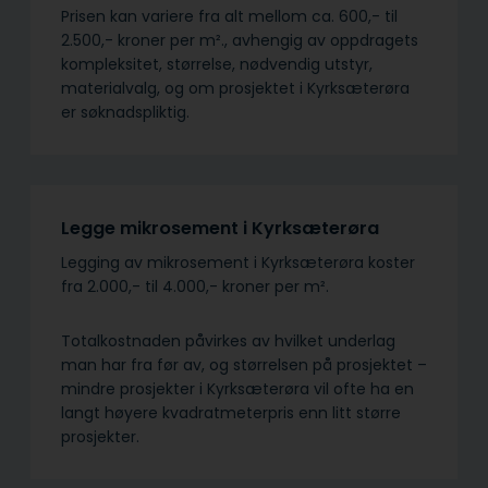
Prisen kan variere fra alt mellom ca. 600,- til
2.500,- kroner per m²., avhengig av oppdragets
kompleksitet, størrelse, nødvendig utstyr,
materialvalg, og om prosjektet i Kyrksæterøra
er søknadspliktig.
Legge mikrosement i Kyrksæterøra
Legging av mikrosement i Kyrksæterøra koster
fra 2.000,- til 4.000,- kroner per m².
Totalkostnaden påvirkes av hvilket underlag
man har fra før av, og størrelsen på prosjektet –
mindre prosjekter i Kyrksæterøra vil ofte ha en
langt høyere kvadratmeterpris enn litt større
prosjekter.