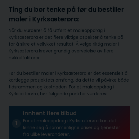
Ting du bør tenke på før du bestiller
maler i Kyrksæterøra:
Når du vurderer å få utført et maleoppdrag i
Kyrksæterøra er det flere viktige aspekter å tenke på
for å sikre et vellykket resultat. Å velge riktig maler i
Kyrksæterøra krever grundig overveielse av flere
nøkkelfaktorer.
Før du bestiller maler i Kyrksæterøra er det essensielt å
kartlegge prosjektets omfang, da dette vil påvirke både
tidsrammen og kostnaden. For et maleoppdrag i
Kyrksæterøra, bør følgende punkter vurderes:
Innhent flere tilbud
For et maleoppdrag i Kyrksæterøra kan det
lønne seg å sammenligne priser og tjenester
fra ulike leverandører.