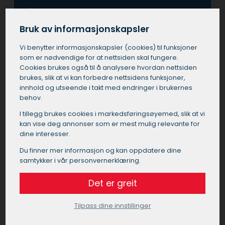
Å bruke en profesjonell maler i Kyrksæterøra
sikrer også at alle aspekter av jobben blir utført i
Bruk av informasjonskapsler
tråd med de nyeste standardene for sikkerhet
og miljøvennlighet. En profesjonell maler i
Vi benytter informasjons­kapsler (cookies) til funksjoner
Kyrksæterøra forstår betydningen av grundig
som er nødvendige for at nettsiden skal fungere.
forarbeid, noe som er nøkkelen til varig og
Cookies brukes også til å analysere hvordan nettsiden
brukes, slik at vi kan forbedre nettsidens funksjoner,
tiltalende sluttresultat. I tillegg, når man
innhold og utseende i takt med endringer i brukernes
ansetter en maler i Kyrksæterøra, får man
behov.
nytte av deres ekspertise til å velge riktige
materialer og farger, noe som kan forvandle
I tillegg brukes cookies i markedsførings­øyemed, slik at vi
ethvert rom eller bygning.
kan vise deg annonser som er mest mulig relevante for
dine interesser.
Å investere i tjenester fra en profesjonell maler i
Du finner mer informasjon og kan oppdatere dine
Kyrksæterøra betyr også at man unngår de
samtykker i vår personvernerklæring.
vanlige fallgruvene som kan oppstå ved utføre
prosjektet selv eller ved å bruke ukvalifisert
Det er greit
personell.
Tilpass dine innstillinger
Få et tilbud på maler i Kyrksæterøra