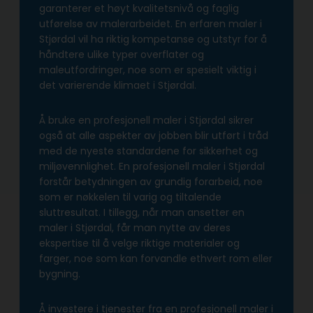
garanterer et høyt kvalitetsnivå og faglig
utførelse av malerarbeidet. En erfaren maler i
Stjørdal vil ha riktig kompetanse og utstyr for å
håndtere ulike typer overflater og
maleutfordringer, noe som er spesielt viktig i
det varierende klimaet i Stjørdal.
Å bruke en profesjonell maler i Stjørdal sikrer
også at alle aspekter av jobben blir utført i tråd
med de nyeste standardene for sikkerhet og
miljøvennlighet. En profesjonell maler i Stjørdal
forstår betydningen av grundig forarbeid, noe
som er nøkkelen til varig og tiltalende
sluttresultat. I tillegg, når man ansetter en
maler i Stjørdal, får man nytte av deres
ekspertise til å velge riktige materialer og
farger, noe som kan forvandle ethvert rom eller
bygning.
Å investere i tjenester fra en profesjonell maler i