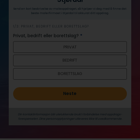
Send en kort beskrivelse av maleoppdraget, så hjelper vi deg med å finne det
beste malerfirmaet i Stjørdal til akkurat ditt oppdrag.
h
1/3: PRIVAT, BEDRIFT ELLER BORETTSLAG?
e
Privat, bedrift eller borettslag?
*
r
PRIVAT
o
BEDRIFT
BORETTSLAG
Neste
Din kontaktinformasjon blir utelukkende brukt i forbindelse med oppdrags­
forespørselen. Dine person­­opplysninger utleveres ikke til uvedkommende.