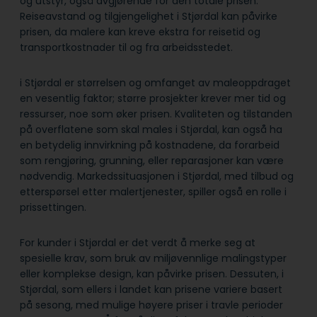
og utstyr, også avgjørende for den totale prisen.
Reiseavstand og tilgjengelighet i Stjørdal kan påvirke
prisen, da malere kan kreve ekstra for reisetid og
transportkostnader til og fra arbeidsstedet.
i Stjørdal er størrelsen og omfanget av maleoppdraget
en vesentlig faktor; større prosjekter krever mer tid og
ressurser, noe som øker prisen. Kvaliteten og tilstanden
på overflatene som skal males i Stjørdal, kan også ha
en betydelig innvirkning på kostnadene, da forarbeid
som rengjøring, grunning, eller reparasjoner kan være
nødvendig. Markedssituasjonen i Stjørdal, med tilbud og
etterspørsel etter malertjenester, spiller også en rolle i
prissettingen.
For kunder i Stjørdal er det verdt å merke seg at
spesielle krav, som bruk av miljøvennlige malingstyper
eller komplekse design, kan påvirke prisen. Dessuten, i
Stjørdal, som ellers i landet kan prisene variere basert
på sesong, med mulige høyere priser i travle perioder