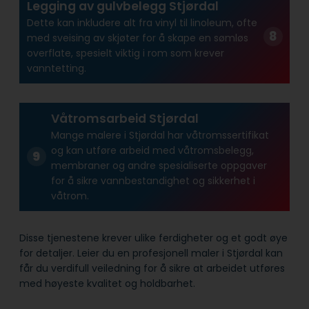
Legging av gulvbelegg Stjørdal
Dette kan inkludere alt fra vinyl til linoleum, ofte
med sveising av skjøter for å skape en sømløs
overflate, spesielt viktig i rom som krever
vanntetting.
Våtromsarbeid Stjørdal
Mange malere i Stjørdal har våtroms­sertifikat
og kan utføre arbeid med våtroms­belegg,
membraner og andre spesialiserte oppgaver
for å sikre vann­bestandighet og sikkerhet i
våtrom.
Disse tjenestene krever ulike ferdigheter og et godt øye
for detaljer. Leier du en profesjonell maler i Stjørdal kan
får du verdifull veiledning for å sikre at arbeidet utføres
med høyeste kvalitet og holdbarhet.