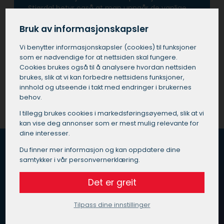
Stjørdal betyr også at man unngår de vanlige
fallgruvene som kan oppstå ved utføre
Bruk av informasjonskapsler
prosjektet selv eller ved å bruke ukvalifisert
personell.
Vi benytter informasjons­kapsler (cookies) til funksjoner
som er nødvendige for at nettsiden skal fungere.
Cookies brukes også til å analysere hvordan nettsiden
Få et tilbud på maler i Stjørdal
brukes, slik at vi kan forbedre nettsidens funksjoner,
innhold og utseende i takt med endringer i brukernes
behov.
I tillegg brukes cookies i markedsførings­øyemed, slik at vi
kan vise deg annonser som er mest mulig relevante for
dine interesser.
Du finner mer informasjon og kan oppdatere dine
samtykker i vår personvernerklæring.
Hvordan fungerer Maleoppdrag.no?
Det er greit
Vi vet at du er opptatt av god kvalitet, pris og service
når du skal velge maler i Stjørdal.
Tilpass dine innstillinger