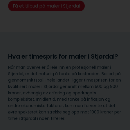
Få et tilbud på maler i Stjørdal
Hva er timespris for maler i Stjørdal?
Når man overveier å leie inn en profesjonell maler i
Stjørdal, er det naturlig å tenke på kostnaden. Basert på
gjennomsnittstall i hele landet, ligger timesprisen for en
kvalifisert maler i Stjørdal generelt mellom 500 og 900
kroner, avhengig av erfaring og oppdragets
kompleksitet. Imidlertid, med tanke på inflasjon og
andre økonomiske faktorer, kan man forvente at det
øvre spekteret kan strekke seg opp mot 1000 kroner per
time i Stjørdal i noen tilfeller.