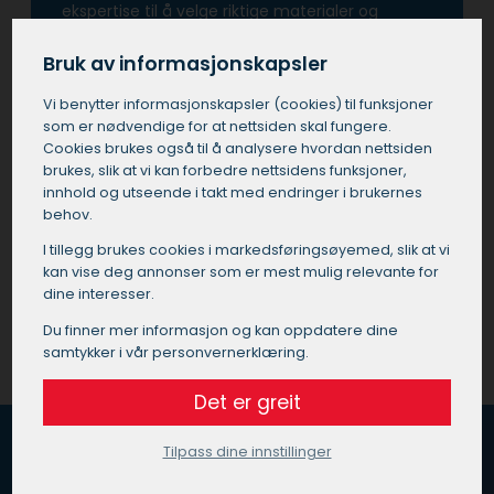
ekspertise til å velge riktige materialer og
farger, noe som kan forvandle ethvert rom eller
bygning.
Bruk av informasjonskapsler
Vi benytter informasjons­kapsler (cookies) til funksjoner
Å investere i tjenester fra en profesjonell maler i
som er nødvendige for at nettsiden skal fungere.
Stor-Elvdal betyr også at man unngår de
Cookies brukes også til å analysere hvordan nettsiden
vanlige fallgruvene som kan oppstå ved utføre
brukes, slik at vi kan forbedre nettsidens funksjoner,
prosjektet selv eller ved å bruke ukvalifisert
innhold og utseende i takt med endringer i brukernes
personell.
behov.
I tillegg brukes cookies i markedsførings­øyemed, slik at vi
Få et tilbud på maler i Stor-Elvdal
kan vise deg annonser som er mest mulig relevante for
dine interesser.
Du finner mer informasjon og kan oppdatere dine
samtykker i vår personvernerklæring.
Det er greit
Tilpass dine innstillinger