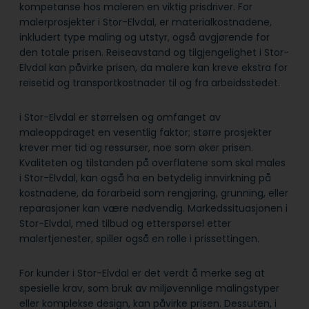
kompetanse hos maleren en viktig prisdriver. For
malerprosjekter i Stor-Elvdal, er materialkostnadene,
inkludert type maling og utstyr, også avgjørende for
den totale prisen. Reiseavstand og tilgjengelighet i Stor-
Elvdal kan påvirke prisen, da malere kan kreve ekstra for
reisetid og transportkostnader til og fra arbeidsstedet.
i Stor-Elvdal er størrelsen og omfanget av
maleoppdraget en vesentlig faktor; større prosjekter
krever mer tid og ressurser, noe som øker prisen.
Kvaliteten og tilstanden på overflatene som skal males
i Stor-Elvdal, kan også ha en betydelig innvirkning på
kostnadene, da forarbeid som rengjøring, grunning, eller
reparasjoner kan være nødvendig. Markedssituasjonen i
Stor-Elvdal, med tilbud og etterspørsel etter
malertjenester, spiller også en rolle i prissettingen.
For kunder i Stor-Elvdal er det verdt å merke seg at
spesielle krav, som bruk av miljøvennlige malingstyper
eller komplekse design, kan påvirke prisen. Dessuten, i