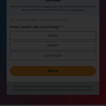
Send en kort beskrivelse av maleoppdraget, så hjelper vi deg med å finne det
beste malerfirmaet i Stor-Elvdal til akkurat ditt oppdrag.
h
1/3: PRIVAT, BEDRIFT ELLER BORETTSLAG?
e
Privat, bedrift eller borettslag?
*
r
PRIVAT
o
BEDRIFT
BORETTSLAG
Neste
Din kontaktinformasjon blir utelukkende brukt i forbindelse med oppdrags­
forespørselen. Dine person­­opplysninger utleveres ikke til uvedkommende.