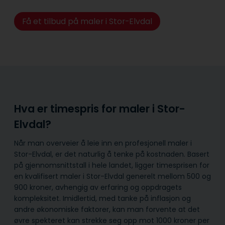
Få et tilbud på maler i Stor-Elvdal
Hva er timespris for maler i Stor-
Elvdal?
Når man overveier å leie inn en profesjonell maler i
Stor-Elvdal, er det naturlig å tenke på kostnaden. Basert
på gjennomsnittstall i hele landet, ligger timesprisen for
en kvalifisert maler i Stor-Elvdal generelt mellom 500 og
900 kroner, avhengig av erfaring og oppdragets
kompleksitet. Imidlertid, med tanke på inflasjon og
andre økonomiske faktorer, kan man forvente at det
øvre spekteret kan strekke seg opp mot 1000 kroner per