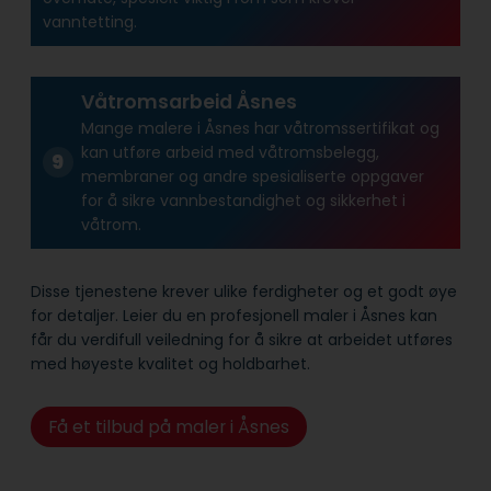
vanntetting.
Våtromsarbeid Åsnes
Mange malere i Åsnes har våtroms­sertifikat og
kan utføre arbeid med våtroms­belegg,
membraner og andre spesialiserte oppgaver
for å sikre vann­bestandighet og sikkerhet i
våtrom.
Disse tjenestene krever ulike ferdigheter og et godt øye
for detaljer. Leier du en profesjonell maler i Åsnes kan
får du verdifull veiledning for å sikre at arbeidet utføres
med høyeste kvalitet og holdbarhet.
Få et tilbud på maler i Åsnes