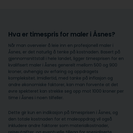
Hva er timespris for maler i Åsnes?
Når man overveier å leie inn en profesjonell maler i
Åsnes, er det naturlig å tenke på kostnaden. Basert på
gjennomsnittstall i hele landet, ligger timesprisen for en
kvalifisert maler i Åsnes generelt mellom 500 og 900
kroner, avhengig av erfaring og oppdragets
kompleksitet. Imidlertid, med tanke på inflasjon og
andre økonomiske faktorer, kan man forvente at det
øvre spekteret kan strekke seg opp mot 1000 kroner per
time i Åsnes i noen tilfeller.
Dette gir kun en indikasjon på timesprisen i Åsnes, og
den totale kostnaden for et maleoppdrag vil også
inkludere andre faktorer som materialkostnader,
reiseutgifter, og eventuelle tillegg for spesialiserte