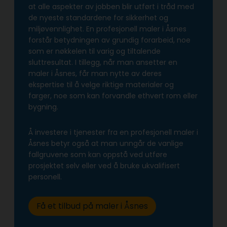
at alle aspekter av jobben blir utført i tråd med
de nyeste standardene for sikkerhet og
miljøvennlighet. En profesjonell maler i Åsnes
forstår betydningen av grundig forarbeid, noe
som er nøkkelen til varig og tiltalende
sluttresultat. I tillegg, når man ansetter en
maler i Åsnes, får man nytte av deres
ekspertise til å velge riktige materialer og
farger, noe som kan forvandle ethvert rom eller
bygning.
Å investere i tjenester fra en profesjonell maler i
Åsnes betyr også at man unngår de vanlige
fallgruvene som kan oppstå ved utføre
prosjektet selv eller ved å bruke ukvalifisert
personell.
Få et tilbud på maler i Åsnes