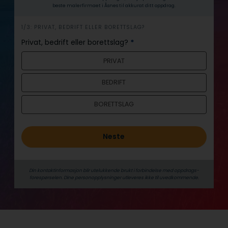
beste malerfirmaet i Åsnes til akkurat ditt oppdrag.
h
1/3: PRIVAT, BEDRIFT ELLER BORETTSLAG?
e
Privat, bedrift eller borettslag?
*
r
PRIVAT
o
BEDRIFT
BORETTSLAG
Neste
Din kontaktinformasjon blir utelukkende brukt i forbindelse med oppdrags­
forespørselen. Dine person­­opplysninger utleveres ikke til uvedkommende.