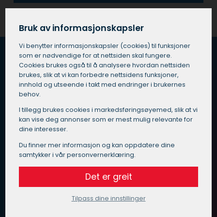
Bruk av informasjonskapsler
Vi benytter informasjons­kapsler (cookies) til funksjoner
som er nødvendige for at nettsiden skal fungere.
Cookies brukes også til å analysere hvordan nettsiden
brukes, slik at vi kan forbedre nettsidens funksjoner,
Hvordan fungerer Maleoppdrag.no?
innhold og utseende i takt med endringer i brukernes
behov.
Vi vet at du er opptatt av god kvalitet, pris og service
når du skal velge maler i Åsnes.
I tillegg brukes cookies i markedsførings­øyemed, slik at vi
kan vise deg annonser som er mest mulig relevante for
dine interesser.
Vi har gjort det enkelt for deg – send inn en
henvendelse med beskrivelse av ditt oppdrag til oss, så
Du finner mer informasjon og kan oppdatere dine
finner vi en kvalitetssikret maler i Åsnes som passer for
samtykker i vår personvernerklæring.
deg.
Det er greit
Målet til Maleoppdrag.no er at du skal slippe å måtte
bruke masse tid på å vurdere alle de forskjellige malere
Tilpass dine innstillinger
som tar på seg oppdrag i Åsnes.