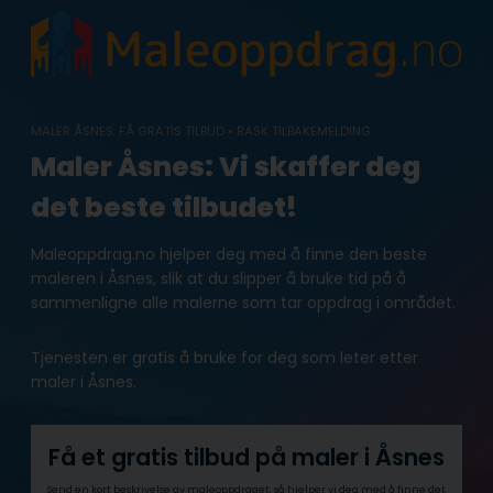
Skip
to
content
MALER ÅSNES: FÅ GRATIS TILBUD • RASK TILBAKEMELDING
Maler Åsnes: Vi skaffer deg
det beste tilbudet!
Maleoppdrag.no hjelper deg med å finne den beste
maleren i Åsnes, slik at du slipper å bruke tid på å
sammenligne alle malerne som tar oppdrag i området.
Tjenesten er gratis å bruke for deg som leter etter
maler i Åsnes.
Få et gratis tilbud på maler i Åsnes
Send en kort beskrivelse av maleoppdraget, så hjelper vi deg med å finne det