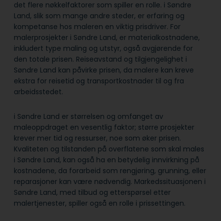
det flere nøkkelfaktorer som spiller en rolle. i Søndre
Land, slik som mange andre steder, er erfaring og
kompetanse hos maleren en viktig prisdriver. For
malerprosjekter i Søndre Land, er materialkostnadene,
inkludert type maling og utstyr, også avgjørende for
den totale prisen. Reiseavstand og tilgjengelighet i
Søndre Land kan påvirke prisen, da malere kan kreve
ekstra for reisetid og transportkostnader til og fra
arbeidsstedet.
i Søndre Land er størrelsen og omfanget av
maleoppdraget en vesentlig faktor; større prosjekter
krever mer tid og ressurser, noe som øker prisen.
Kvaliteten og tilstanden på overflatene som skal males
i Søndre Land, kan også ha en betydelig innvirkning på
kostnadene, da forarbeid som rengjøring, grunning, eller
reparasjoner kan være nødvendig. Markedssituasjonen i
Søndre Land, med tilbud og etterspørsel etter
malertjenester, spiller også en rolle i prissettingen.