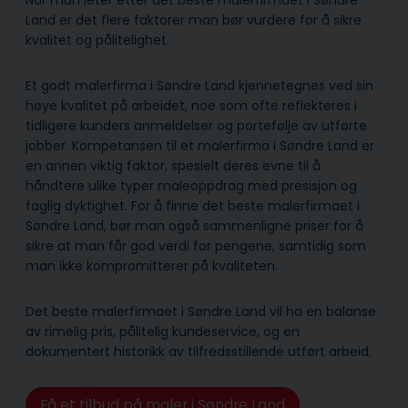
Når man leter etter det beste malerfirmaet i Søndre
Land er det flere faktorer man bør vurdere for å sikre
kvalitet og pålitelighet.
Et godt malerfirma i Søndre Land kjennetegnes ved sin
høye kvalitet på arbeidet, noe som ofte reflekteres i
tidligere kunders anmeldelser og portefølje av utførte
jobber. Kompetansen til et malerfirma i Søndre Land er
en annen viktig faktor, spesielt deres evne til å
håndtere ulike typer maleoppdrag med presisjon og
faglig dyktighet. For å finne det beste malerfirmaet i
Søndre Land, bør man også sammenligne priser for å
sikre at man får god verdi for pengene, samtidig som
man ikke kompromitterer på kvaliteten.
Det beste malerfirmaet i Søndre Land vil ha en balanse
av rimelig pris, pålitelig kunde­service, og en
dokumentert historikk av tilfredsstillende utført arbeid.
Få et tilbud på maler i Søndre Land