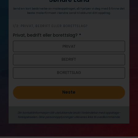
Send en kort beskrivelse av maleoppdraget, så hjelper vi deg med å finne det
beste malerfirmaet i Søndre Land til akkurat ditt oppdrag.
h
1/3: PRIVAT, BEDRIFT ELLER BORETTSLAG?
e
Privat, bedrift eller borettslag?
*
r
PRIVAT
o
BEDRIFT
BORETTSLAG
Neste
Din kontaktinformasjon blir utelukkende brukt i forbindelse med oppdrags­
forespørselen. Dine person­­opplysninger utleveres ikke til uvedkommende.