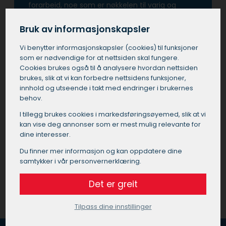
forarbeid, noe som er nøkkelen til varig og
tiltalende sluttresultat. I tillegg, når man
ansetter en maler i Søndre Land, får man nytte
Bruk av informasjonskapsler
av deres ekspertise til å velge riktige materialer
Vi benytter informasjons­kapsler (cookies) til funksjoner
og farger, noe som kan forvandle ethvert rom
som er nødvendige for at nettsiden skal fungere.
eller bygning.
Cookies brukes også til å analysere hvordan nettsiden
brukes, slik at vi kan forbedre nettsidens funksjoner,
Å investere i tjenester fra en profesjonell maler i
innhold og utseende i takt med endringer i brukernes
Søndre Land betyr også at man unngår de
behov.
vanlige fallgruvene som kan oppstå ved utføre
I tillegg brukes cookies i markedsførings­øyemed, slik at vi
prosjektet selv eller ved å bruke ukvalifisert
kan vise deg annonser som er mest mulig relevante for
personell.
dine interesser.
Du finner mer informasjon og kan oppdatere dine
Få et tilbud på maler i Søndre Land
samtykker i vår personvernerklæring.
Det er greit
Tilpass dine innstillinger