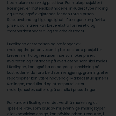
hos maleren en viktig prisdriver. For malerprosjekter i
Rælingen, er materialkostnadene, inkludert type maling
og utstyr, også avgjørende for den totale prisen.
Reiseavstand og tilgjengelighet i Rælingen kan påvirke
prisen, da malere kan kreve ekstra for reisetid og
transportkostnader til og fra arbeidsstedet.
i Rælingen er størrelsen og omfanget av
maleoppdraget en vesentlig faktor; større prosjekter
krever mer tid og ressurser, noe som øker prisen.
Kvaliteten og tilstanden på overflatene som skal males
i Rælingen, kan også ha en betydelig innvirkning på
kostnadene, da forarbeid som rengjøring, grunning, eller
reparasjoner kan være nødvendig. Markedssituasjonen i
Rælingen, med tilbud og etterspørsel etter
malertjenester, spiller også en rolle i prissettingen.
For kunder i Rælingen er det verdt å merke seg at
spesielle krav, som bruk av miljøvennlige malingstyper
eller komplekse design, kan påvirke prisen. Dessuten, i