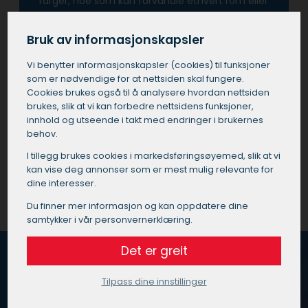
farger, noe som kan forvandle ethvert rom eller
bygning.
Bruk av informasjonskapsler
Å investere i tjenester fra en profesjonell maler i
Rælingen betyr også at man unngår de vanlige
Vi benytter informasjons­kapsler (cookies) til funksjoner
som er nødvendige for at nettsiden skal fungere.
fallgruvene som kan oppstå ved utføre
Cookies brukes også til å analysere hvordan nettsiden
prosjektet selv eller ved å bruke ukvalifisert
brukes, slik at vi kan forbedre nettsidens funksjoner,
personell.
innhold og utseende i takt med endringer i brukernes
behov.
Få et tilbud på maler i Rælingen
I tillegg brukes cookies i markedsførings­øyemed, slik at vi
kan vise deg annonser som er mest mulig relevante for
dine interesser.
Du finner mer informasjon og kan oppdatere dine
samtykker i vår personvernerklæring.
Det er greit
Tilpass dine innstillinger
Hvordan fungerer Maleoppdrag.no?