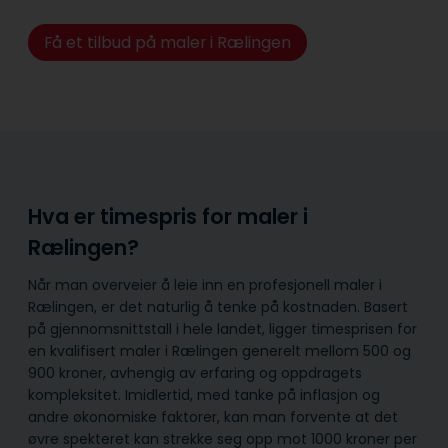
Få et tilbud på maler i Rælingen
Hva er timespris for maler i
Rælingen?
Når man overveier å leie inn en profesjonell maler i
Rælingen, er det naturlig å tenke på kostnaden. Basert
på gjennomsnittstall i hele landet, ligger timesprisen for
en kvalifisert maler i Rælingen generelt mellom 500 og
900 kroner, avhengig av erfaring og oppdragets
kompleksitet. Imidlertid, med tanke på inflasjon og
andre økonomiske faktorer, kan man forvente at det
øvre spekteret kan strekke seg opp mot 1000 kroner per