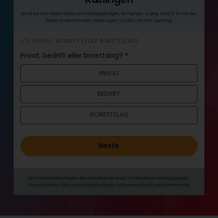
Send en kort beskrivelse av maleoppdraget, så hjelper vi deg med å finne det
beste malerfirmaet i Rælingen til akkurat ditt oppdrag.
h
1/3: PRIVAT, BEDRIFT ELLER BORETTSLAG?
e
Privat, bedrift eller borettslag?
*
r
PRIVAT
o
BEDRIFT
BORETTSLAG
Neste
Din kontaktinformasjon blir utelukkende brukt i forbindelse med oppdrags­
forespørselen. Dine person­­opplysninger utleveres ikke til uvedkommende.