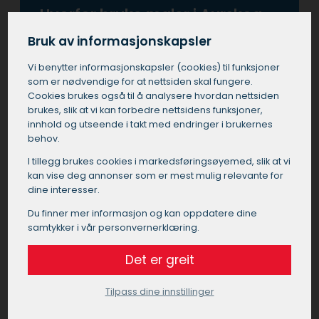
Hvorfor bruke maler i Aurskog-
Høland?
Bruk av informasjonskapsler
Å velge en profesjonell maler i Aurskog-Høland
Vi benytter informasjons­kapsler (cookies) til funksjoner
garanterer et høyt kvalitetsnivå og faglig
som er nødvendige for at nettsiden skal fungere.
utførelse av malerarbeidet. En erfaren maler i
Cookies brukes også til å analysere hvordan nettsiden
Aurskog-Høland vil ha riktig kompetanse og
brukes, slik at vi kan forbedre nettsidens funksjoner,
innhold og utseende i takt med endringer i brukernes
utstyr for å håndtere ulike typer overflater og
behov.
maleutfordringer, noe som er spesielt viktig i
det varierende klimaet i Aurskog-Høland.
I tillegg brukes cookies i markedsførings­øyemed, slik at vi
kan vise deg annonser som er mest mulig relevante for
dine interesser.
Å bruke en profesjonell maler i Aurskog-Høland
sikrer også at alle aspekter av jobben blir utført i
Du finner mer informasjon og kan oppdatere dine
tråd med de nyeste standardene for sikkerhet
samtykker i vår personvernerklæring.
og miljøvennlighet. En profesjonell maler i
Aurskog-Høland forstår betydningen av grundig
Det er greit
forarbeid, noe som er nøkkelen til varig og
tiltalende sluttresultat. I tillegg, når man
Tilpass dine innstillinger
ansetter en maler i Aurskog-Høland, får man
nytte av deres ekspertise til å velge riktige