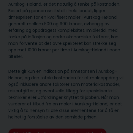
Aurskog-Høland, er det naturlig å tenke på kostnaden.
Basert på gjennomsnittstall i hele landet, ligger
timesprisen for en kvalifisert maler i Aurskog-Høland
generelt mellom 500 og 900 kroner, avhengig av
erfaring og oppdragets kompleksitet. Imidlertid, med
tanke på inflasjon og andre økonomiske faktorer, kan
man forvente at det øvre spekteret kan strekke seg
opp mot 1000 kroner per time i Aurskog-Høland i noen
tilfeller.
Dette gir kun en indikasjon på timesprisen i Aurskog-
Høland, og den totale kostnaden for et maleoppdrag vil
også inkludere andre faktorer som materialkostnader,
reiseutgifter, og eventuelle tillegg for spesialiserte
teknikker eller utfordringer knyttet til jobben. Når man
vurderer et tilbud fra en maler i Aurskog-Høland, er det
viktig å ta hensyn til alle disse elementene for å få en
helhetlig forståelse av den samlede prisen.