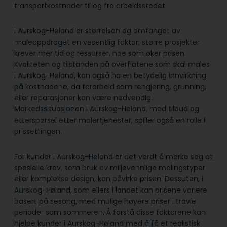
transportkostnader til og fra arbeidsstedet.
i Aurskog-Høland er størrelsen og omfanget av
maleoppdraget en vesentlig faktor; større prosjekter
krever mer tid og ressurser, noe som øker prisen.
Kvaliteten og tilstanden på overflatene som skal males
i Aurskog-Høland, kan også ha en betydelig innvirkning
på kostnadene, da forarbeid som rengjøring, grunning,
eller reparasjoner kan være nødvendig.
Markedssituasjonen i Aurskog-Høland, med tilbud og
etterspørsel etter malertjenester, spiller også en rolle i
prissettingen.
For kunder i Aurskog-Høland er det verdt å merke seg at
spesielle krav, som bruk av miljøvennlige malingstyper
eller komplekse design, kan påvirke prisen. Dessuten, i
Aurskog-Høland, som ellers i landet kan prisene variere
basert på sesong, med mulige høyere priser i travle
perioder som sommeren. Å forstå disse faktorene kan
hjelpe kunder i Aurskog-Høland med å få et realistisk