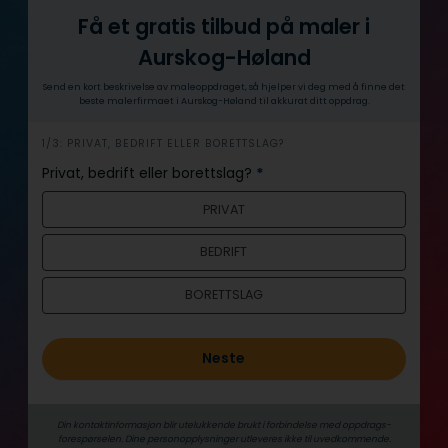
Få et gratis tilbud på maler i
Aurskog-Høland
Send en kort beskrivelse av maleoppdraget, så hjelper vi deg med å finne det
beste malerfirmaet i Aurskog-Høland til akkurat ditt oppdrag.
h
1/3: PRIVAT, BEDRIFT ELLER BORETTSLAG?
e
Privat, bedrift eller borettslag?
*
r
PRIVAT
o
BEDRIFT
BORETTSLAG
Neste
Din kontaktinformasjon blir utelukkende brukt i forbindelse med oppdrags­
forespørselen. Dine person­­opplysninger utleveres ikke til uvedkommende.