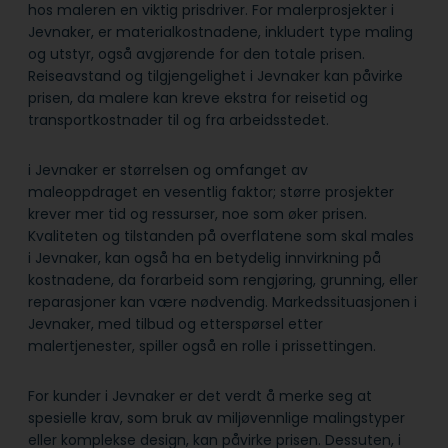
hos maleren en viktig prisdriver. For malerprosjekter i
Jevnaker, er materialkostnadene, inkludert type maling
og utstyr, også avgjørende for den totale prisen.
Reiseavstand og tilgjengelighet i Jevnaker kan påvirke
prisen, da malere kan kreve ekstra for reisetid og
transportkostnader til og fra arbeidsstedet.
i Jevnaker er størrelsen og omfanget av
maleoppdraget en vesentlig faktor; større prosjekter
krever mer tid og ressurser, noe som øker prisen.
Kvaliteten og tilstanden på overflatene som skal males
i Jevnaker, kan også ha en betydelig innvirkning på
kostnadene, da forarbeid som rengjøring, grunning, eller
reparasjoner kan være nødvendig. Markedssituasjonen i
Jevnaker, med tilbud og etterspørsel etter
malertjenester, spiller også en rolle i prissettingen.
For kunder i Jevnaker er det verdt å merke seg at
spesielle krav, som bruk av miljøvennlige malingstyper
eller komplekse design, kan påvirke prisen. Dessuten, i