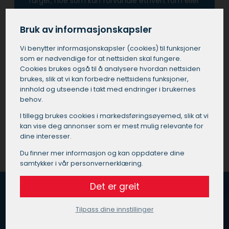
farger, noe som kan forvandle ethvert rom eller
bygning.
Bruk av informasjonskapsler
Å investere i tjenester fra en profesjonell maler i
Jevnaker betyr også at man unngår de vanlige
Vi benytter informasjons­kapsler (cookies) til funksjoner
som er nødvendige for at nettsiden skal fungere.
fallgruvene som kan oppstå ved utføre
Cookies brukes også til å analysere hvordan nettsiden
prosjektet selv eller ved å bruke ukvalifisert
brukes, slik at vi kan forbedre nettsidens funksjoner,
personell.
innhold og utseende i takt med endringer i brukernes
behov.
Få et tilbud på maler i Jevnaker
I tillegg brukes cookies i markedsførings­øyemed, slik at vi
kan vise deg annonser som er mest mulig relevante for
dine interesser.
Du finner mer informasjon og kan oppdatere dine
samtykker i vår personvernerklæring.
Det er greit
Tilpass dine innstillinger
Hvordan fungerer Maleoppdrag.no?