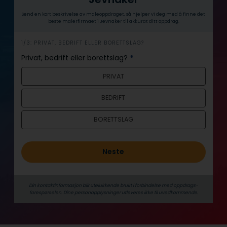
Send en kort beskrivelse av maleoppdraget, så hjelper vi deg med å finne det
beste malerfirmaet i Jevnaker til akkurat ditt oppdrag.
h
1/3: PRIVAT, BEDRIFT ELLER BORETTSLAG?
e
Privat, bedrift eller borettslag?
*
r
PRIVAT
o
BEDRIFT
BORETTSLAG
Neste
Din kontaktinformasjon blir utelukkende brukt i forbindelse med oppdrags­
forespørselen. Dine person­­opplysninger utleveres ikke til uvedkommende.