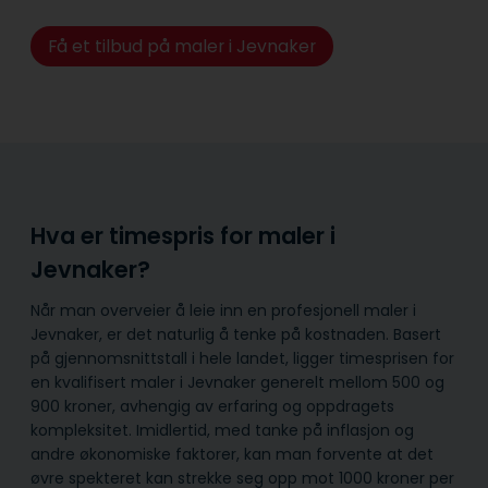
Få et tilbud på maler i Jevnaker
Hva er timespris for maler i
Jevnaker?
Når man overveier å leie inn en profesjonell maler i
Jevnaker, er det naturlig å tenke på kostnaden. Basert
på gjennomsnittstall i hele landet, ligger timesprisen for
en kvalifisert maler i Jevnaker generelt mellom 500 og
900 kroner, avhengig av erfaring og oppdragets
kompleksitet. Imidlertid, med tanke på inflasjon og
andre økonomiske faktorer, kan man forvente at det
øvre spekteret kan strekke seg opp mot 1000 kroner per