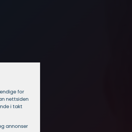
vendige for
dan nettsiden
nde i takt
 deg annonser