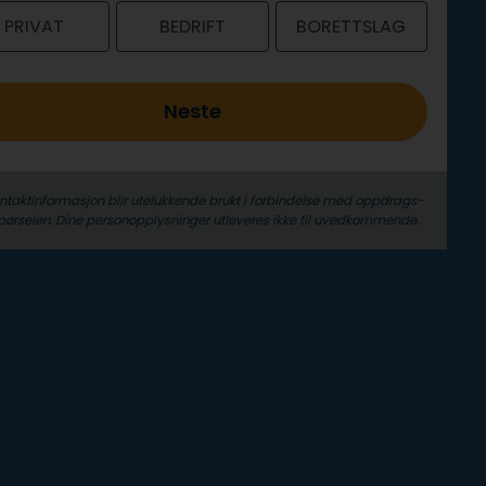
PRIVAT
BEDRIFT
BORETTSLAG
Neste
ontaktinformasjon blir utelukkende brukt i forbindelse med oppdrags­
pørselen. Dine person­­opplysninger utleveres ikke til uvedkommende.