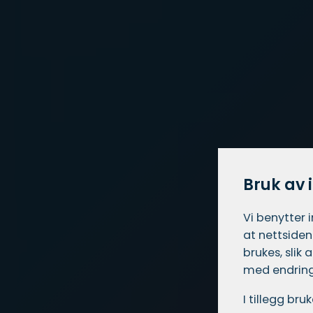
Bruk av 
Vi benytter 
at nettsiden
brukes, slik
med endring
I tillegg br