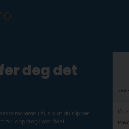
ffer deg det
Send e
h
1/3:
te maleren i Ål, slik at du slipper
e
om tar oppdrag i området.
Priv
r