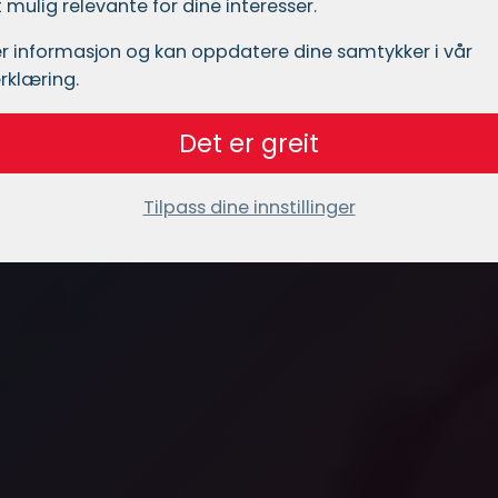
mulig relevante for dine interesser.
r informasjon og kan oppdatere dine samtykker i vår
rklæring.
Det er greit
Tilpass dine innstillinger