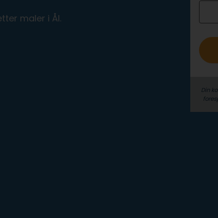
o
ter maler i Ål.
Din k
fores