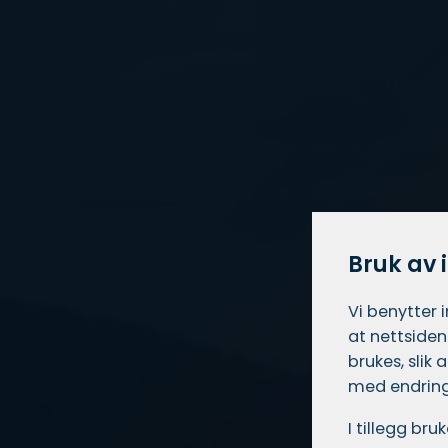
Bruk av 
Vi benytter 
at nettsiden
brukes, slik
med endring
I tillegg br