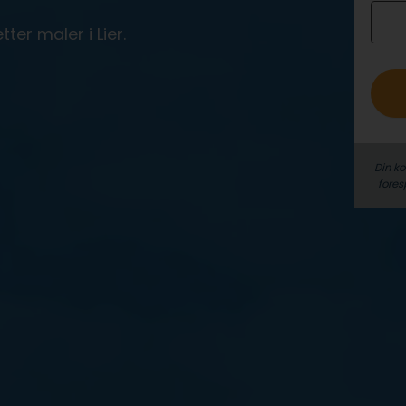
o
ter maler i Lier.
Din k
fores