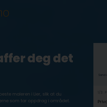
affer deg det
Send e
h
1/3:
te maleren i Lier, slik at du
e
lerne som tar oppdrag i området.
Priv
r