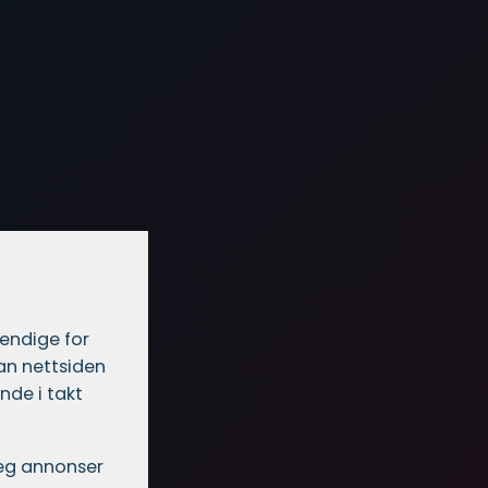
vendige for
dan nettsiden
nde i takt
 deg annonser