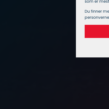
som er mest 
Du finner me
personverne