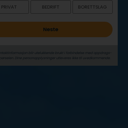
PRIVAT
BEDRIFT
BORETTSLAG
Neste
ontaktinformasjon blir utelukkende brukt i forbindelse med oppdrags­
pørselen. Dine person­­opplysninger utleveres ikke til uvedkommende.