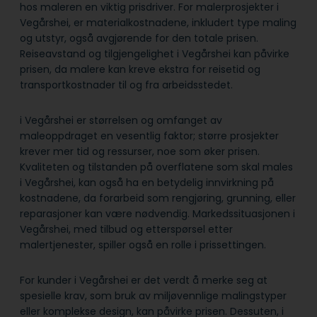
hos maleren en viktig prisdriver. For malerprosjekter i
Vegårshei, er materialkostnadene, inkludert type maling
og utstyr, også avgjørende for den totale prisen.
Reiseavstand og tilgjengelighet i Vegårshei kan påvirke
prisen, da malere kan kreve ekstra for reisetid og
transportkostnader til og fra arbeidsstedet.
i Vegårshei er størrelsen og omfanget av
maleoppdraget en vesentlig faktor; større prosjekter
krever mer tid og ressurser, noe som øker prisen.
Kvaliteten og tilstanden på overflatene som skal males
i Vegårshei, kan også ha en betydelig innvirkning på
kostnadene, da forarbeid som rengjøring, grunning, eller
reparasjoner kan være nødvendig. Markedssituasjonen i
Vegårshei, med tilbud og etterspørsel etter
malertjenester, spiller også en rolle i prissettingen.
For kunder i Vegårshei er det verdt å merke seg at
spesielle krav, som bruk av miljøvennlige malingstyper
eller komplekse design, kan påvirke prisen. Dessuten, i