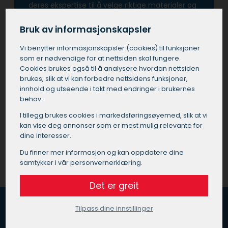
deres ekspertise til å velge riktige materialer og
farger, noe som kan forvandle ethvert rom eller
bygning.
Bruk av informasjonskapsler
Vi benytter informasjons­kapsler (cookies) til funksjoner
Å investere i tjenester fra en profesjonell maler i
som er nødvendige for at nettsiden skal fungere.
Vegårshei betyr også at man unngår de vanlige
Cookies brukes også til å analysere hvordan nettsiden
fallgruvene som kan oppstå ved utføre
brukes, slik at vi kan forbedre nettsidens funksjoner,
prosjektet selv eller ved å bruke ukvalifisert
innhold og utseende i takt med endringer i brukernes
personell.
behov.
I tillegg brukes cookies i markedsførings­øyemed, slik at vi
Få et tilbud på maler i Vegårshei
kan vise deg annonser som er mest mulig relevante for
dine interesser.
Du finner mer informasjon og kan oppdatere dine
samtykker i vår personvernerklæring.
Det er greit
Tilpass dine innstillinger