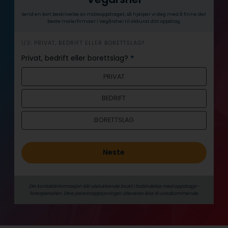
Send en kort beskrivelse av maleoppdraget, så hjelper vi deg med å finne det
beste malerfirmaet i Vegårshei til akkurat ditt oppdrag.
h
1/3: PRIVAT, BEDRIFT ELLER BORETTSLAG?
e
Privat, bedrift eller borettslag?
*
r
PRIVAT
o
BEDRIFT
BORETTSLAG
Neste
Din kontaktinformasjon blir utelukkende brukt i forbindelse med oppdrags­
forespørselen. Dine person­­opplysninger utleveres ikke til uvedkommende.