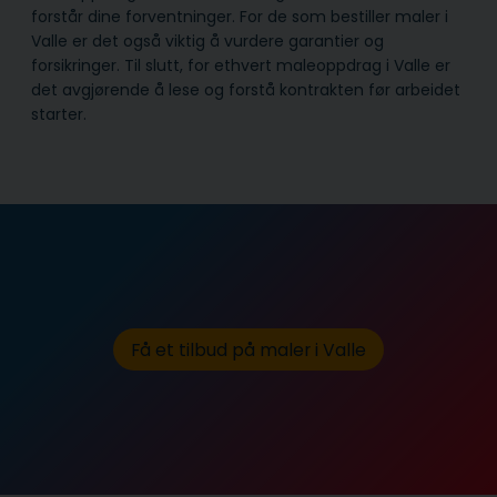
forstår dine forventninger. For de som bestiller maler i
Valle er det også viktig å vurdere garantier og
forsikringer. Til slutt, for ethvert maleoppdrag i Valle er
det avgjørende å lese og forstå kontrakten før arbeidet
starter.
Få et tilbud på maler i Valle