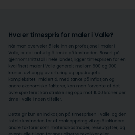
Hva er timespris for maler i Valle?
Når man overveier å leie inn en profesjonell maler i
Valle, er det naturlig å tenke på kostnaden. Basert på
gjennomsnittstall i hele landet, ligger timesprisen for en
kvalifisert maler i Valle generelt mellom 500 og 900
kroner, avhengig av erfaring og oppdragets
kompleksitet. Imidlertid, med tanke på inflasjon og
andre økonomiske faktorer, kan man forvente at det
øvre spekteret kan strekke seg opp mot 1000 kroner per
time i Valle i noen tilfeller.
Dette gir kun en indikasjon på timesprisen i Valle, og den
totale kostnaden for et maleoppdrag vil også inkludere
andre faktorer som materialkostnader, reiseutgifter, og
eventuelle tillegg for spesialiserte teknikker eller