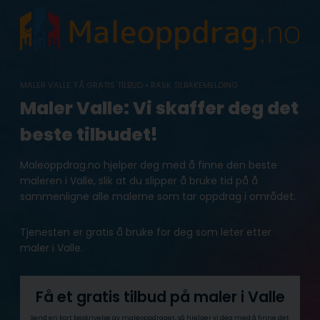
Skip
to
content
MALER VALLE: FÅ GRATIS TILBUD • RASK TILBAKEMELDING
Maler Valle: Vi skaffer deg det
beste tilbudet!
Maleoppdrag.no hjelper deg med å finne den beste
maleren i Valle, slik at du slipper å bruke tid på å
sammenligne alle malerne som tar oppdrag i området.
Tjenesten er gratis å bruke for deg som leter etter
maler i Valle.
Få et gratis tilbud på maler i Valle
Send en kort beskrivelse av maleoppdraget, så hjelper vi deg med å finne det