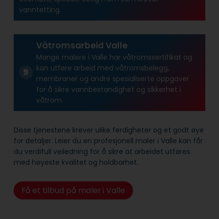
vanntetting.
Våtromsarbeid Valle
Mange malere i Valle har våtroms­sertifikat og
kan utføre arbeid med våtroms­belegg,
membraner og andre spesialiserte oppgaver
for å sikre vann­bestandighet og sikkerhet i
våtrom.
Disse tjenestene krever ulike ferdigheter og et godt øye
for detaljer. Leier du en profesjonell maler i Valle kan får
du verdifull veiledning for å sikre at arbeidet utføres
med høyeste kvalitet og holdbarhet.
Få et tilbud på maler i Valle