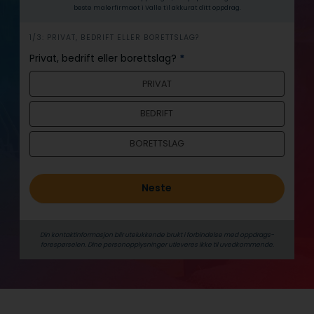
beste malerfirmaet i Valle til akkurat ditt oppdrag.
h
1/3: PRIVAT, BEDRIFT ELLER BORETTSLAG?
e
Privat, bedrift eller borettslag?
*
r
PRIVAT
o
BEDRIFT
BORETTSLAG
Neste
Din kontaktinformasjon blir utelukkende brukt i forbindelse med oppdrags­
forespørselen. Dine person­­opplysninger utleveres ikke til uvedkommende.