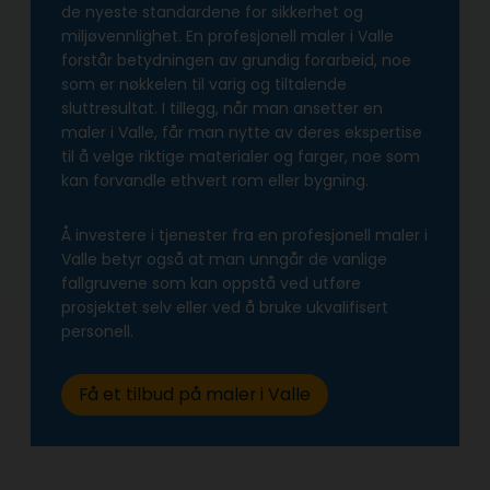
de nyeste standardene for sikkerhet og
miljøvennlighet. En profesjonell maler i Valle
forstår betydningen av grundig forarbeid, noe
som er nøkkelen til varig og tiltalende
sluttresultat. I tillegg, når man ansetter en
maler i Valle, får man nytte av deres ekspertise
til å velge riktige materialer og farger, noe som
kan forvandle ethvert rom eller bygning.
Å investere i tjenester fra en profesjonell maler i
Valle betyr også at man unngår de vanlige
fallgruvene som kan oppstå ved utføre
prosjektet selv eller ved å bruke ukvalifisert
personell.
Få et tilbud på maler i Valle