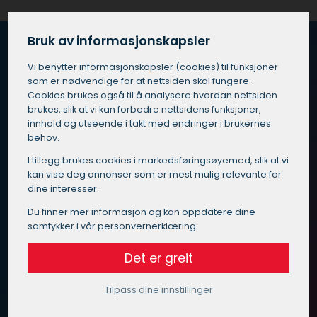
Bruk av informasjonskapsler
Vi benytter informasjons­kapsler (cookies) til funksjoner
Hvordan fungerer Maleoppdrag.no?
som er nødvendige for at nettsiden skal fungere.
Cookies brukes også til å analysere hvordan nettsiden
Vi vet at du er opptatt av god kvalitet, pris og service
brukes, slik at vi kan forbedre nettsidens funksjoner,
når du skal velge maler i Valle.
innhold og utseende i takt med endringer i brukernes
behov.
Vi har gjort det enkelt for deg – send inn en
I tillegg brukes cookies i markedsførings­øyemed, slik at vi
henvendelse med beskrivelse av ditt oppdrag til oss, så
kan vise deg annonser som er mest mulig relevante for
finner vi en kvalitetssikret maler i Valle som passer for
dine interesser.
deg.
Du finner mer informasjon og kan oppdatere dine
samtykker i vår personvernerklæring.
Målet til Maleoppdrag.no er at du skal slippe å måtte
bruke masse tid på å vurdere alle de forskjellige malere
Det er greit
som tar på seg oppdrag i Valle.
Tilpass dine innstillinger
Få rask tilbakemelding med et gratis og