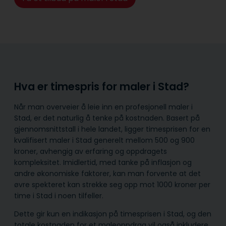
Hva er timespris for maler i Stad?
Når man overveier å leie inn en profesjonell maler i
Stad, er det naturlig å tenke på kostnaden. Basert på
gjennomsnittstall i hele landet, ligger timesprisen for en
kvalifisert maler i Stad generelt mellom 500 og 900
kroner, avhengig av erfaring og oppdragets
kompleksitet. Imidlertid, med tanke på inflasjon og
andre økonomiske faktorer, kan man forvente at det
øvre spekteret kan strekke seg opp mot 1000 kroner per
time i Stad i noen tilfeller.
Dette gir kun en indikasjon på timesprisen i Stad, og den
totale kostnaden for et maleoppdrag vil også inkludere