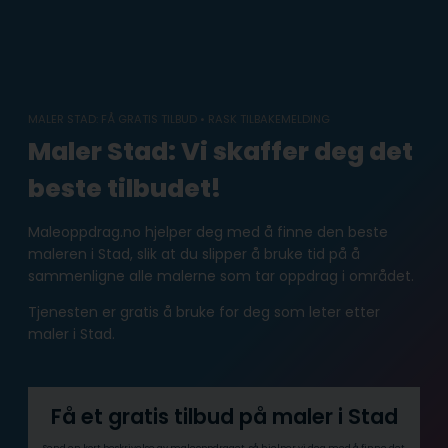
Skip
to
content
MALER STAD: FÅ GRATIS TILBUD • RASK TILBAKEMELDING
Maler Stad: Vi skaffer deg det
beste tilbudet!
Maleoppdrag.no hjelper deg med å finne den beste
maleren i Stad, slik at du slipper å bruke tid på å
sammenligne alle malerne som tar oppdrag i området.
Tjenesten er gratis å bruke for deg som leter etter
maler i Stad.
Få et gratis tilbud på maler i Stad
Send en kort beskrivelse av maleoppdraget, så hjelper vi deg med å finne det