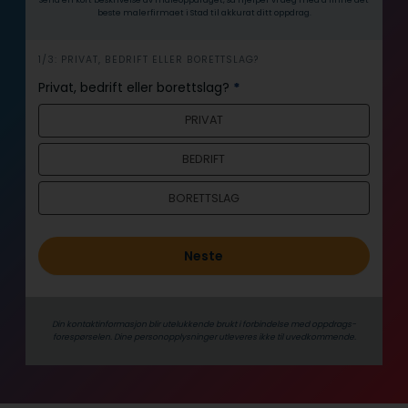
beste malerfirmaet i Stad til akkurat ditt oppdrag.
h
1/3: PRIVAT, BEDRIFT ELLER BORETTSLAG?
e
Privat, bedrift eller borettslag?
*
r
PRIVAT
o
BEDRIFT
BORETTSLAG
Neste
Din kontaktinformasjon blir utelukkende brukt i forbindelse med oppdrags­
forespørselen. Dine person­­opplysninger utleveres ikke til uvedkommende.