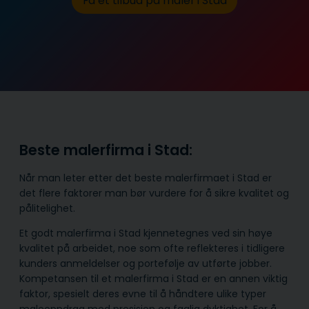
Få et tilbud på maler i Stad
Beste malerfirma i Stad:
Når man leter etter det beste malerfirmaet i Stad er
det flere faktorer man bør vurdere for å sikre kvalitet og
pålitelighet.
Et godt malerfirma i Stad kjennetegnes ved sin høye
kvalitet på arbeidet, noe som ofte reflekteres i tidligere
kunders anmeldelser og portefølje av utførte jobber.
Kompetansen til et malerfirma i Stad er en annen viktig
faktor, spesielt deres evne til å håndtere ulike typer
maleoppdrag med presisjon og faglig dyktighet. For å