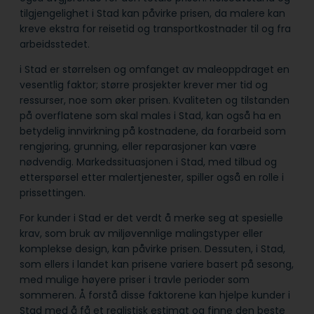
tilgjengelighet i Stad kan påvirke prisen, da malere kan
kreve ekstra for reisetid og transportkostnader til og fra
arbeidsstedet.
i Stad er størrelsen og omfanget av maleoppdraget en
vesentlig faktor; større prosjekter krever mer tid og
ressurser, noe som øker prisen. Kvaliteten og tilstanden
på overflatene som skal males i Stad, kan også ha en
betydelig innvirkning på kostnadene, da forarbeid som
rengjøring, grunning, eller reparasjoner kan være
nødvendig. Markedssituasjonen i Stad, med tilbud og
etterspørsel etter malertjenester, spiller også en rolle i
prissettingen.
For kunder i Stad er det verdt å merke seg at spesielle
krav, som bruk av miljøvennlige malingstyper eller
komplekse design, kan påvirke prisen. Dessuten, i Stad,
som ellers i landet kan prisene variere basert på sesong,
med mulige høyere priser i travle perioder som
sommeren. Å forstå disse faktorene kan hjelpe kunder i
Stad med å få et realistisk estimat og finne den beste