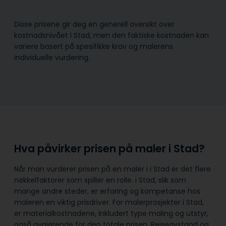
Disse prisene gir deg en generell oversikt over
kostnadsnivået i Stad, men den faktiske kostnaden kan
variere basert på spesifikke krav og malerens
individuelle vurdering.
Hva påvirker prisen på maler i Stad?
Når man vurderer prisen på en maler i i Stad er det flere
nøkkelfaktorer som spiller en rolle. i Stad, slik som
mange andre steder, er erfaring og kompetanse hos
maleren en viktig prisdriver. For malerprosjekter i Stad,
er materialkostnadene, inkludert type maling og utstyr,
også avgjørende for den totale prisen. Reiseavstand og