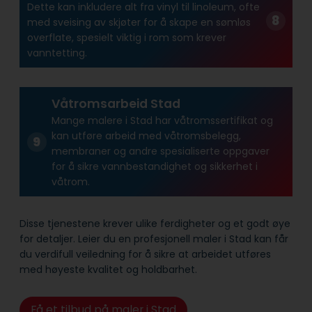
Dette kan inkludere alt fra vinyl til linoleum, ofte
med sveising av skjøter for å skape en sømløs
overflate, spesielt viktig i rom som krever
vanntetting.
Våtromsarbeid Stad
Mange malere i Stad har våtroms­sertifikat og
kan utføre arbeid med våtroms­belegg,
membraner og andre spesialiserte oppgaver
for å sikre vann­bestandighet og sikkerhet i
våtrom.
Disse tjenestene krever ulike ferdigheter og et godt øye
for detaljer. Leier du en profesjonell maler i Stad kan får
du verdifull veiledning for å sikre at arbeidet utføres
med høyeste kvalitet og holdbarhet.
Få et tilbud på maler i Stad