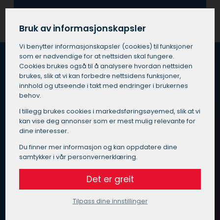
Bruk av informasjonskapsler
Vi benytter informasjons­kapsler (cookies) til funksjoner
som er nødvendige for at nettsiden skal fungere.
Cookies brukes også til å analysere hvordan nettsiden
brukes, slik at vi kan forbedre nettsidens funksjoner,
Hvordan fungerer Maleoppdrag.no?
innhold og utseende i takt med endringer i brukernes
behov.
Vi vet at du er opptatt av god kvalitet, pris og service
I tillegg brukes cookies i markedsførings­øyemed, slik at vi
når du skal velge maler i Stad.
kan vise deg annonser som er mest mulig relevante for
dine interesser.
Vi har gjort det enkelt for deg – send inn en
henvendelse med beskrivelse av ditt oppdrag til oss, så
Du finner mer informasjon og kan oppdatere dine
finner vi en kvalitetssikret maler i Stad som passer for
samtykker i vår personvernerklæring.
deg.
Det er greit
Målet til Maleoppdrag.no er at du skal slippe å måtte
bruke masse tid på å vurdere alle de forskjellige malere
Tilpass dine innstillinger
som tar på seg oppdrag i Stad.