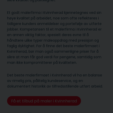
sikre kvalitet og pålitelighet.
Et godt malerfirma i Kvinnherad kjennetegnes ved sin
høye kvalitet på arbeidet, noe som ofte reflekteres i
tidligere kunders anmeldelser og portefølje av utførte
jobber. Kompetansen til et malerfirma i Kvinnherad er
en annen viktig faktor, spesielt deres evne til å
håndtere ulike typer maleoppdrag med presisjon og
faglig dyktighet. For å finne det beste malerfirmaet i
Kvinnherad, bør man også sammenligne priser for å
sikre at man får god verdi for pengene, samtidig som
man ikke kompromitterer på kvaliteten.
Det beste malerfirmaet i Kvinnherad vil ha en balanse
av rimelig pris, pålitelig kunde­service, og en
dokumentert historikk av tilfredsstillende utført arbeid.
Få et tilbud på maler i Kvinnherad