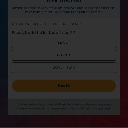
Send en kort beskrivelse av maleoppdraget, så hjelper vi deg med å finne det
beste malerfirmaet i Kvinnherad til akkurat ditt oppdrag.
h
1/3: PRIVAT, BEDRIFT ELLER BORETTSLAG?
e
Privat, bedrift eller borettslag?
*
r
PRIVAT
o
BEDRIFT
BORETTSLAG
Neste
Din kontaktinformasjon blir utelukkende brukt i forbindelse med oppdrags­
forespørselen. Dine person­­opplysninger utleveres ikke til uvedkommende.