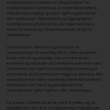
kompetanse hos maleren en viktig prisdriver. For
malerprosjekter i Kvinnherad, er materialkostnadene,
inkludert type maling og utstyr, også avgjørende for
den totale prisen. Reiseavstand og tilgjengelighet i
Kvinnherad kan påvirke prisen, da malere kan kreve
ekstra for reisetid og transportkostnader til og fra
arbeidsstedet.
i Kvinnherad er størrelsen og omfanget av
maleoppdraget en vesentlig faktor; større prosjekter
krever mer tid og ressurser, noe som øker prisen.
Kvaliteten og tilstanden på overflatene som skal males
i Kvinnherad, kan også ha en betydelig innvirkning på
kostnadene, da forarbeid som rengjøring, grunning, eller
reparasjoner kan være nødvendig. Markedssituasjonen i
Kvinnherad, med tilbud og etterspørsel etter
malertjenester, spiller også en rolle i prissettingen.
For kunder i Kvinnherad er det verdt å merke seg at
spesielle krav, som bruk av miljøvennlige malingstyper