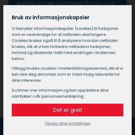
ansetter en maler i Kvinnherad, får man nytte
av deres ekspertise til å velge riktige materialer
og farger, noe som kan forvandle ethvert rom
Bruk av informasjonskapsler
eller bygning.
Vi benytter informasjons­kapsler (cookies) til funksjoner
som er nødvendige for at nettsiden skal fungere.
Å investere i tjenester fra en profesjonell maler i
Cookies brukes også til å analysere hvordan nettsiden
Kvinnherad betyr også at man unngår de
brukes, slik at vi kan forbedre nettsidens funksjoner,
vanlige fallgruvene som kan oppstå ved utføre
innhold og utseende i takt med endringer i brukernes
prosjektet selv eller ved å bruke ukvalifisert
behov.
personell.
I tillegg brukes cookies i markedsførings­øyemed, slik at vi
kan vise deg annonser som er mest mulig relevante for
dine interesser.
Få et tilbud på maler i Kvinnherad
Du finner mer informasjon og kan oppdatere dine
samtykker i vår personvernerklæring.
Det er greit
Tilpass dine innstillinger