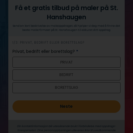
Få et gratis tilbud på maler på St.
Hanshaugen
Send en kort beskrivelse av maleoppdraget, så hjelper vi deg med å finne det
beste malerfirmaet på St. Hanshaugen til akkurat ditt oppdrag.
h
1/3: PRIVAT, BEDRIFT ELLER BORETTSLAG?
e
Privat, bedrift eller borettslag?
*
r
PRIVAT
o
BEDRIFT
BORETTSLAG
Neste
Din kontaktinformasjon blir utelukkende brukt i forbindelse med oppdrags­
forespørselen. Dine person­­opplysninger utleveres ikke til uvedkommende.