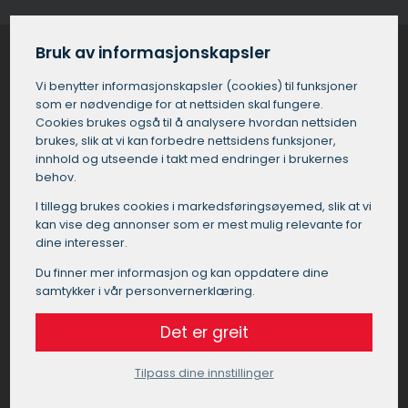
Bruk av informasjonskapsler
Vi benytter informasjons­kapsler (cookies) til funksjoner
som er nødvendige for at nettsiden skal fungere.
Hvorfor bruke maler på St.
Cookies brukes også til å analysere hvordan nettsiden
brukes, slik at vi kan forbedre nettsidens funksjoner,
Hanshaugen?
innhold og utseende i takt med endringer i brukernes
behov.
Å velge en profesjonell maler på St.
I tillegg brukes cookies i markedsførings­øyemed, slik at vi
Hanshaugen garanterer et høyt kvalitetsnivå og
kan vise deg annonser som er mest mulig relevante for
faglig utførelse av malerarbeidet. En erfaren
dine interesser.
maler på St. Hanshaugen vil ha riktig
kompetanse og utstyr for å håndtere ulike
Du finner mer informasjon og kan oppdatere dine
typer overflater og maleutfordringer, noe som
samtykker i vår personvernerklæring.
er spesielt viktig i det varierende klimaet på St.
Hanshaugen.
Det er greit
Tilpass dine innstillinger
Å bruke en profesjonell maler på St.
Hanshaugen sikrer også at alle aspekter av