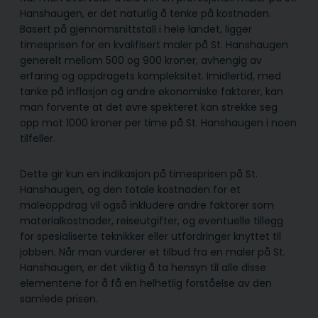
Hanshaugen, er det naturlig å tenke på kostnaden.
Basert på gjennomsnittstall i hele landet, ligger
timesprisen for en kvalifisert maler på St. Hanshaugen
generelt mellom 500 og 900 kroner, avhengig av
erfaring og oppdragets kompleksitet. Imidlertid, med
tanke på inflasjon og andre økonomiske faktorer, kan
man forvente at det øvre spekteret kan strekke seg
opp mot 1000 kroner per time på St. Hanshaugen i noen
tilfeller.
Dette gir kun en indikasjon på timesprisen på St.
Hanshaugen, og den totale kostnaden for et
maleoppdrag vil også inkludere andre faktorer som
materialkostnader, reiseutgifter, og eventuelle tillegg
for spesialiserte teknikker eller utfordringer knyttet til
jobben. Når man vurderer et tilbud fra en maler på St.
Hanshaugen, er det viktig å ta hensyn til alle disse
elementene for å få en helhetlig forståelse av den
samlede prisen.