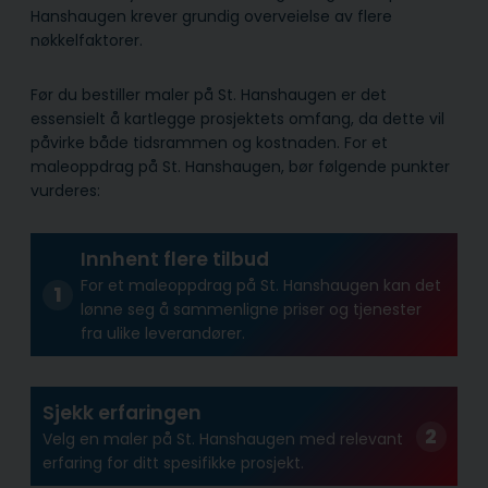
Hanshaugen krever grundig overveielse av flere
nøkkelfaktorer.
Før du bestiller maler på St. Hanshaugen er det
essensielt å kartlegge prosjektets omfang, da dette vil
påvirke både tidsrammen og kostnaden. For et
maleoppdrag på St. Hanshaugen, bør følgende punkter
vurderes:
Innhent flere tilbud
For et maleoppdrag på St. Hanshaugen kan det
lønne seg å sammenligne priser og tjenester
fra ulike leverandører.
Sjekk erfaringen
Velg en maler på St. Hanshaugen med relevant
erfaring for ditt spesifikke prosjekt.