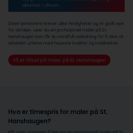
sikkerhet i våtrom.
Disse tjenestene krever ulike ferdigheter og et godt øye
for detaljer. Leier du en profesjonell maler på St.
Hanshaugen kan får du verdifull veiledning for å sikre at
arbeidet utføres med høyeste kvalitet og holdbarhet.
Få et tilbud på maler på St. Hanshaugen
Hva er timespris for maler på St.
Hanshaugen?
Når man overveier å leie inn en profesjonell maler på St.