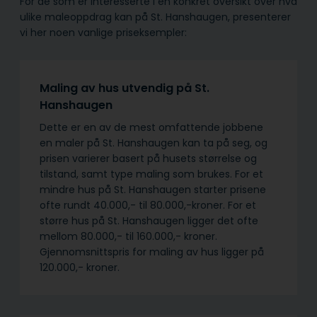
For de som er interesserte i en konkret oversikt over hva
ulike maleoppdrag kan på St. Hanshaugen, presenterer
vi her noen vanlige priseksempler:
Maling av hus utvendig på St.
Hanshaugen
Dette er en av de mest omfattende jobbene
en maler på St. Hanshaugen kan ta på seg, og
prisen varierer basert på husets størrelse og
tilstand, samt type maling som brukes. For et
mindre hus på St. Hanshaugen starter prisene
ofte rundt 40.000,- til 80.000,-kroner. For et
større hus på St. Hanshaugen ligger det ofte
mellom 80.000,- til 160.000,- kroner.
Gjennomsnittspris for maling av hus ligger på
120.000,- kroner.