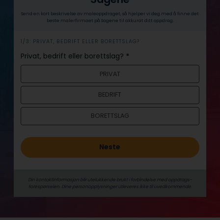
Send en kort beskrivelse av maleoppdraget, så hjelper vi deg med å finne det
beste malerfirmaet på Sagene til akkurat ditt oppdrag.
h
1/3: PRIVAT, BEDRIFT ELLER BORETTSLAG?
e
Privat, bedrift eller borettslag?
*
r
PRIVAT
o
BEDRIFT
BORETTSLAG
Neste
Din kontaktinformasjon blir utelukkende brukt i forbindelse med oppdrags­
forespørselen. Dine person­­opplysninger utleveres ikke til uvedkommende.