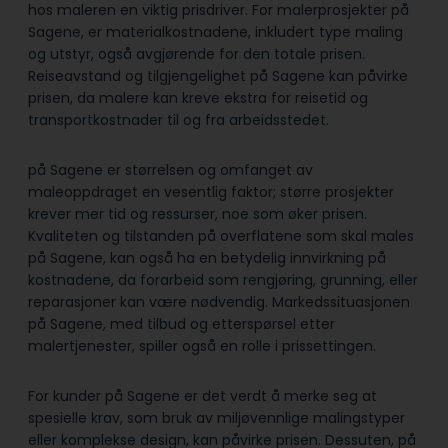
hos maleren en viktig prisdriver. For malerprosjekter på
Sagene, er materialkostnadene, inkludert type maling
og utstyr, også avgjørende for den totale prisen.
Reiseavstand og tilgjengelighet på Sagene kan påvirke
prisen, da malere kan kreve ekstra for reisetid og
transportkostnader til og fra arbeidsstedet.
på Sagene er størrelsen og omfanget av
maleoppdraget en vesentlig faktor; større prosjekter
krever mer tid og ressurser, noe som øker prisen.
Kvaliteten og tilstanden på overflatene som skal males
på Sagene, kan også ha en betydelig innvirkning på
kostnadene, da forarbeid som rengjøring, grunning, eller
reparasjoner kan være nødvendig. Markedssituasjonen
på Sagene, med tilbud og etterspørsel etter
malertjenester, spiller også en rolle i prissettingen.
For kunder på Sagene er det verdt å merke seg at
spesielle krav, som bruk av miljøvennlige malingstyper
eller komplekse design, kan påvirke prisen. Dessuten, på