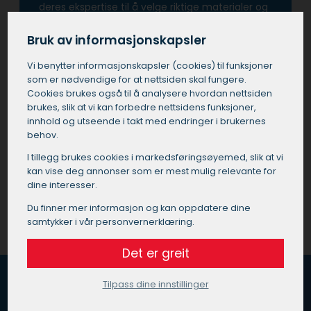
deres ekspertise til å velge riktige materialer og
farger, noe som kan forvandle ethvert rom eller
bygning.
Bruk av informasjonskapsler
Vi benytter informasjons­kapsler (cookies) til funksjoner
Å investere i tjenester fra en profesjonell maler
som er nødvendige for at nettsiden skal fungere.
på Sagene betyr også at man unngår de
Cookies brukes også til å analysere hvordan nettsiden
vanlige fallgruvene som kan oppstå ved utføre
brukes, slik at vi kan forbedre nettsidens funksjoner,
prosjektet selv eller ved å bruke ukvalifisert
innhold og utseende i takt med endringer i brukernes
personell.
behov.
I tillegg brukes cookies i markedsførings­øyemed, slik at vi
Få et tilbud på maler på Sagene
kan vise deg annonser som er mest mulig relevante for
dine interesser.
Du finner mer informasjon og kan oppdatere dine
samtykker i vår personvernerklæring.
Det er greit
Tilpass dine innstillinger