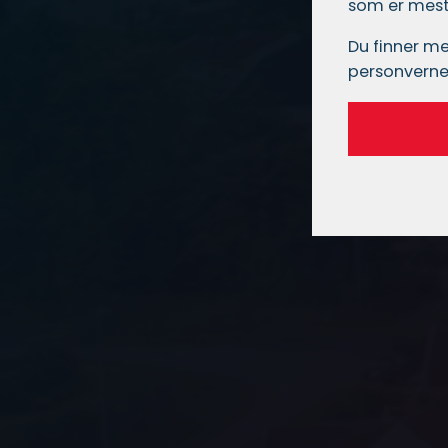
som er mest 
Du finner me
personverne