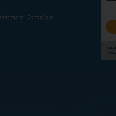
o
tter maler i Sandefjord.
Din k
fores