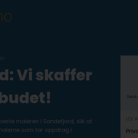
NG
: Vi skaffer
lbudet!
Send e
h
1/3:
ste maleren i Sandefjord, slik at
e
 malerne som tar oppdrag i
Priv
r