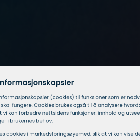
informasjonskapsler
informasjons­kapsler (cookies) til funksjoner som er nød
 skal fungere. Cookies brukes også til å analysere hvor
 at vi kan forbedre nettsidens funksjoner, innhold og utsee
er i brukernes behov.
ukes cookies i markedsførings­øyemed, slik at vi kan vise