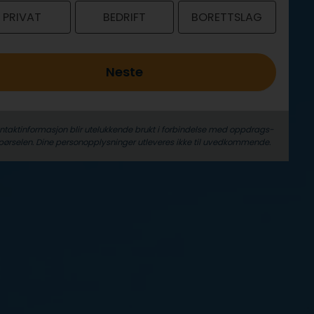
PRIVAT
BEDRIFT
BORETTSLAG
Neste
ontaktinformasjon blir utelukkende brukt i forbindelse med oppdrags­
pørselen. Dine person­­opplysninger utleveres ikke til uvedkommende.