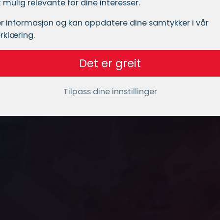
mulig relevante for dine interesser.
r informasjon og kan oppdatere dine samtykker i vår
rklæring.
Det er greit
Tilpass dine innstillinger