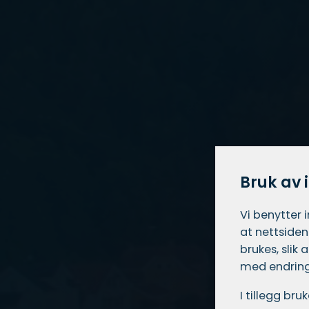
Bruk av 
Vi benytter 
at nettsiden
brukes, slik
med endring
I tillegg br