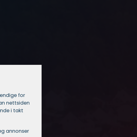
vendige for
dan nettsiden
nde i takt
 deg annonser