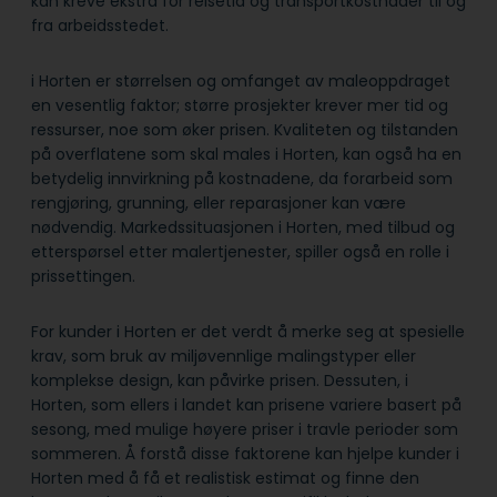
kan kreve ekstra for reisetid og transportkostnader til og
fra arbeidsstedet.
i Horten er størrelsen og omfanget av maleoppdraget
en vesentlig faktor; større prosjekter krever mer tid og
ressurser, noe som øker prisen. Kvaliteten og tilstanden
på overflatene som skal males i Horten, kan også ha en
betydelig innvirkning på kostnadene, da forarbeid som
rengjøring, grunning, eller reparasjoner kan være
nødvendig. Markedssituasjonen i Horten, med tilbud og
etterspørsel etter malertjenester, spiller også en rolle i
prissettingen.
For kunder i Horten er det verdt å merke seg at spesielle
krav, som bruk av miljøvennlige malingstyper eller
komplekse design, kan påvirke prisen. Dessuten, i
Horten, som ellers i landet kan prisene variere basert på
sesong, med mulige høyere priser i travle perioder som
sommeren. Å forstå disse faktorene kan hjelpe kunder i
Horten med å få et realistisk estimat og finne den