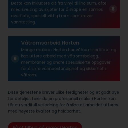
Dette kan inkludere alt fra vinyl til linoleum, ofte
med sveising av skjøter for å skape en sømløs
overflate, spesielt viktig i rom som krever
vanntetting.
Våtromsarbeid Horten
Mange malere i Horten har våtroms­sertifikat og
kan utføre arbeid med våtroms­belegg,
membraner og andre spesialiserte oppgaver
for å sikre vann­bestandighet og sikkerhet i
våtrom.
Disse tjenestene krever ulike ferdigheter og et godt øye
for detaljer. Leier du en profesjonell maler i Horten kan
får du verdifull veiledning for å sikre at arbeidet utføres
med høyeste kvalitet og holdbarhet.
Få et tilbud på maler i Horten