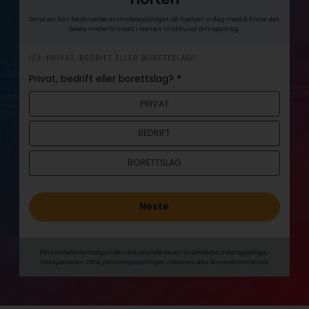
Send en kort beskrivelse av maleoppdraget, så hjelper vi deg med å finne det
beste malerfirmaet i Horten til akkurat ditt oppdrag.
h
1/3: PRIVAT, BEDRIFT ELLER BORETTSLAG?
e
Privat, bedrift eller borettslag?
*
r
PRIVAT
o
BEDRIFT
BORETTSLAG
Neste
Din kontaktinformasjon blir utelukkende brukt i forbindelse med oppdrags­
forespørselen. Dine person­­opplysninger utleveres ikke til uvedkommende.