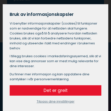
Få et tilbud på maler i Horten
Bruk av informasjonskapsler
Vi benytter informasjons­kapsler (cookies) til funksjoner
som er nødvendige for at nettsiden skal fungere.
Cookies brukes også til å analysere hvordan nettsiden
brukes, slik at vi kan forbedre nettsidens funksjoner,
innhold og utseende i takt med endringer i brukernes
behov.
I tillegg brukes cookies i markedsførings­øyemed, slik at vi
kan vise deg annonser som er mest mulig relevante for
Hvordan fungerer Maleoppdrag.no?
dine interesser.
Vi vet at du er opptatt av god kvalitet, pris og service
Du finner mer informasjon og kan oppdatere dine
når du skal velge maler i Horten.
samtykker i vår personvernerklæring.
Det er greit
Vi har gjort det enkelt for deg – send inn en
henvendelse med beskrivelse av ditt oppdrag til oss, så
finner vi en kvalitetssikret maler i Horten som passer for
Tilpass dine innstillinger
deg.