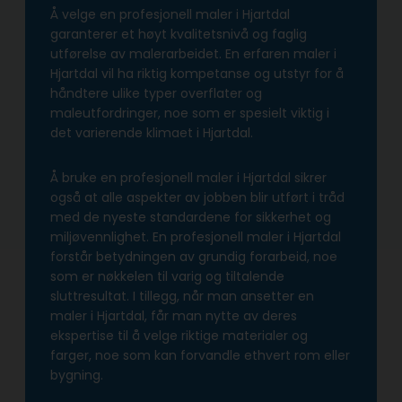
Å velge en profesjonell maler i Hjartdal
garanterer et høyt kvalitetsnivå og faglig
utførelse av malerarbeidet. En erfaren maler i
Hjartdal vil ha riktig kompetanse og utstyr for å
håndtere ulike typer overflater og
maleutfordringer, noe som er spesielt viktig i
det varierende klimaet i Hjartdal.
Å bruke en profesjonell maler i Hjartdal sikrer
også at alle aspekter av jobben blir utført i tråd
med de nyeste standardene for sikkerhet og
miljøvennlighet. En profesjonell maler i Hjartdal
forstår betydningen av grundig forarbeid, noe
som er nøkkelen til varig og tiltalende
sluttresultat. I tillegg, når man ansetter en
maler i Hjartdal, får man nytte av deres
ekspertise til å velge riktige materialer og
farger, noe som kan forvandle ethvert rom eller
bygning.