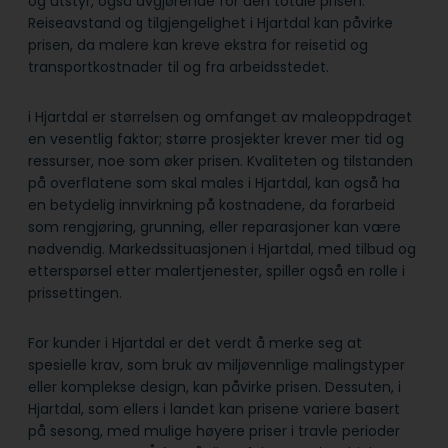
og utstyr, også avgjørende for den totale prisen.
Reiseavstand og tilgjengelighet i Hjartdal kan påvirke
prisen, da malere kan kreve ekstra for reisetid og
transportkostnader til og fra arbeidsstedet.
i Hjartdal er størrelsen og omfanget av maleoppdraget
en vesentlig faktor; større prosjekter krever mer tid og
ressurser, noe som øker prisen. Kvaliteten og tilstanden
på overflatene som skal males i Hjartdal, kan også ha
en betydelig innvirkning på kostnadene, da forarbeid
som rengjøring, grunning, eller reparasjoner kan være
nødvendig. Markedssituasjonen i Hjartdal, med tilbud og
etterspørsel etter malertjenester, spiller også en rolle i
prissettingen.
For kunder i Hjartdal er det verdt å merke seg at
spesielle krav, som bruk av miljøvennlige malingstyper
eller komplekse design, kan påvirke prisen. Dessuten, i
Hjartdal, som ellers i landet kan prisene variere basert
på sesong, med mulige høyere priser i travle perioder