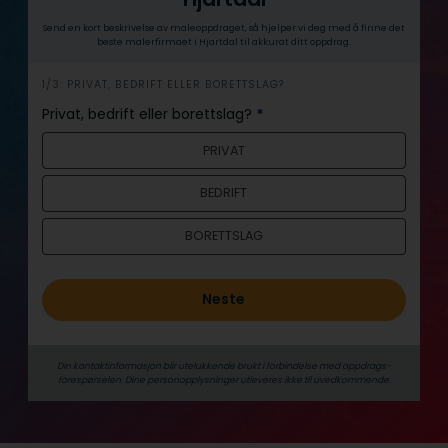
Send en kort beskrivelse av maleoppdraget, så hjelper vi deg med å finne det
beste malerfirmaet i Hjartdal til akkurat ditt oppdrag.
h
1/3: PRIVAT, BEDRIFT ELLER BORETTSLAG?
e
Privat, bedrift eller borettslag?
*
r
PRIVAT
o
BEDRIFT
BORETTSLAG
Neste
Din kontaktinformasjon blir utelukkende brukt i forbindelse med oppdrags­
forespørselen. Dine person­­opplysninger utleveres ikke til uvedkommende.