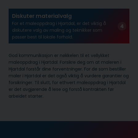
Diskuter materialvalg
For et maleoppdrag i Hjartdal, er det viktig å
diskutere valg av maling og teknikker som
passer best til lokale forhold.
God kommunikasjon er nøkkelen til et vellykket
maleoppdrag i Hjartdal. Forsikre deg om at maleren i
Hjartdal forstår dine forventninger. For de som bestiller
maler i Hjartdal er det også viktig å vurdere garantier og
forsikringer. Til slutt, for ethvert maleoppdrag i Hjartdal
er det avgjørende å lese og forstå kontrakten før
arbeidet starter.