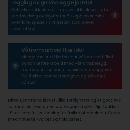
Legging av gulvbelegg Hjartdal
Dette kan inkludere alt fra vinyl til linoleum, ofte
med sveising av skjøter for å skape en sømløs
overflate, spesielt viktig i rom som krever
vanntetting.
Våtromsarbeid Hjartdal
Mange malere i Hjartdal har våtroms­sertifikat
og kan utføre arbeid med våtroms­belegg,
membraner og andre spesialiserte oppgaver
for å sikre vann­bestandighet og sikkerhet i
våtrom.
Disse tjenestene krever ulike ferdigheter og et godt øye
for detaljer. Leier du en profesjonell maler i Hjartdal kan
får du verdifull veiledning for å sikre at arbeidet utføres
med høyeste kvalitet og holdbarhet.