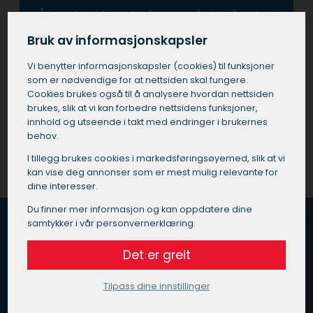
Å investere i tjenester fra en profesjonell maler i
Hjartdal betyr også at man unngår de vanlige
Bruk av informasjonskapsler
fallgruvene som kan oppstå ved utføre
prosjektet selv eller ved å bruke ukvalifisert
Vi benytter informasjons­kapsler (cookies) til funksjoner
personell.
som er nødvendige for at nettsiden skal fungere.
Cookies brukes også til å analysere hvordan nettsiden
brukes, slik at vi kan forbedre nettsidens funksjoner,
Få et tilbud på maler i Hjartdal
innhold og utseende i takt med endringer i brukernes
behov.
I tillegg brukes cookies i markedsførings­øyemed, slik at vi
kan vise deg annonser som er mest mulig relevante for
dine interesser.
Du finner mer informasjon og kan oppdatere dine
samtykker i vår personvernerklæring.
Det er greit
Hvordan fungerer Maleoppdrag.no?
Vi vet at du er opptatt av god kvalitet, pris og service
Tilpass dine innstillinger
når du skal velge maler i Hjartdal.