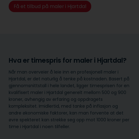
Få et tilbud på maler i Hjartdal
Hva er timespris for maler i Hjartdal?
Når man overveier å leie inn en profesjonell maler i
Hjartdal, er det naturlig å tenke på kostnaden. Basert på
gjennomsnittstall i hele landet, ligger timesprisen for en
kvalifisert maler i Hjartdal generelt mellom 500 og 900
kroner, avhengig av erfaring og oppdragets
kompleksitet. Imidlertid, med tanke på inflasjon og
andre økonomiske faktorer, kan man forvente at det
øvre spekteret kan strekke seg opp mot 1000 kroner per
time i Hjartdal i noen tilfeller.