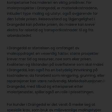
kompetanse hos maleren en viktig prisdriver. For
malerprosjekter i Drangedal, er materialkostnadene,
inkludert type maling og utstyr, også avgjørende for
den totale prisen. Reiseavstand og tilgjengelighet i
Drangedal kan påvirke prisen, da malere kan kreve
ekstra for reisetid og transportkostnader til og fra
arbeidsstedet.
i Drangedal er størrelsen og omfanget av
maleoppdraget en vesentlig faktor; større prosjekter
krever mer tid og ressurser, noe som øker prisen.
Kvaliteten og tilstanden på overflatene som skal males
i Drangedal, kan også ha en betydelig innvirkning på
kostnadene, da forarbeid som rengjøring, grunning, eller
reparasjoner kan være nødvendig. Markedssituasjonen i
Drangedal, med tilbud og etterspørsel etter
malertjenester, spiller også en rolle i prissettingen.
For kunder i Drangedal er det verdt å merke seg at
spesielle krav, som bruk av miljøvennlige malingstyper