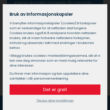
ansetter en maler i Drangedal, får man nytte
av deres ekspertise til å velge riktige materialer
og farger, noe som kan forvandle ethvert rom
Bruk av informasjonskapsler
eller bygning.
Vi benytter informasjons­kapsler (cookies) til funksjoner
som er nødvendige for at nettsiden skal fungere.
Å investere i tjenester fra en profesjonell maler i
Cookies brukes også til å analysere hvordan nettsiden
Drangedal betyr også at man unngår de
brukes, slik at vi kan forbedre nettsidens funksjoner,
vanlige fallgruvene som kan oppstå ved utføre
innhold og utseende i takt med endringer i brukernes
prosjektet selv eller ved å bruke ukvalifisert
behov.
personell.
I tillegg brukes cookies i markedsførings­øyemed, slik at vi
kan vise deg annonser som er mest mulig relevante for
dine interesser.
Få et tilbud på maler i Drangedal
Du finner mer informasjon og kan oppdatere dine
samtykker i vår personvernerklæring.
Det er greit
Tilpass dine innstillinger