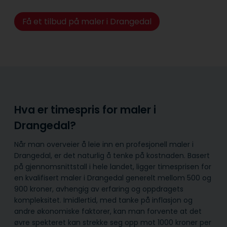
Få et tilbud på maler i Drangedal
Hva er timespris for maler i
Drangedal?
Når man overveier å leie inn en profesjonell maler i
Drangedal, er det naturlig å tenke på kostnaden. Basert
på gjennomsnittstall i hele landet, ligger timesprisen for
en kvalifisert maler i Drangedal generelt mellom 500 og
900 kroner, avhengig av erfaring og oppdragets
kompleksitet. Imidlertid, med tanke på inflasjon og
andre økonomiske faktorer, kan man forvente at det
øvre spekteret kan strekke seg opp mot 1000 kroner per