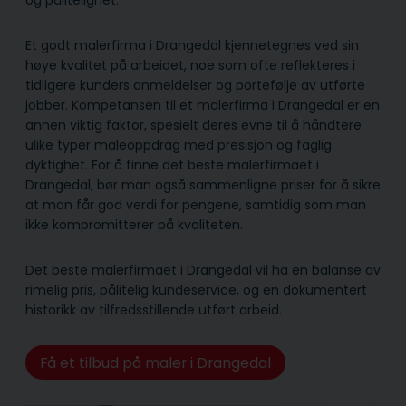
og pålitelighet.
Et godt malerfirma i Drangedal kjennetegnes ved sin
høye kvalitet på arbeidet, noe som ofte reflekteres i
tidligere kunders anmeldelser og portefølje av utførte
jobber. Kompetansen til et malerfirma i Drangedal er en
annen viktig faktor, spesielt deres evne til å håndtere
ulike typer maleoppdrag med presisjon og faglig
dyktighet. For å finne det beste malerfirmaet i
Drangedal, bør man også sammenligne priser for å sikre
at man får god verdi for pengene, samtidig som man
ikke kompromitterer på kvaliteten.
Det beste malerfirmaet i Drangedal vil ha en balanse av
rimelig pris, pålitelig kunde­service, og en dokumentert
historikk av tilfredsstillende utført arbeid.
Få et tilbud på maler i Drangedal