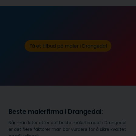
Få et tilbud på maler i Drangedal
Beste malerfirma i Drangedal:
Når man leter etter det beste malerfirmaet i Drangedal
er det flere faktorer man bør vurdere for å sikre kvalitet