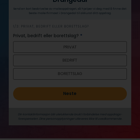
Send en kort beskrivelse av maleoppdraget, så hjelper vi deg med å finne det
beste malerfirmaet i Drangedal til akkurat ditt oppdrag.
h
1/3: PRIVAT, BEDRIFT ELLER BORETTSLAG?
e
Privat, bedrift eller borettslag?
*
r
PRIVAT
o
BEDRIFT
BORETTSLAG
Neste
Din kontaktinformasjon blir utelukkende brukt i forbindelse med oppdrags­
forespørselen. Dine person­­opplysninger utleveres ikke til uvedkommende.