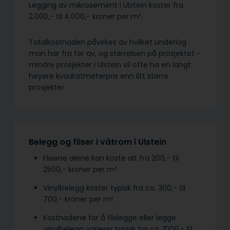
Legging av mikrosement i Ulstein koster fra
2.000,- til 4.000,- kroner per m².
Totalkostnaden påvirkes av hvilket underlag
man har fra før av, og størrelsen på prosjektet –
mindre prosjekter i Ulstein vil ofte ha en langt
høyere kvadratmeterpris enn litt større
prosjekter.
Belegg og fliser i våtrom i Ulstein
Flisene alene kan koste alt fra 200,- til
2500,- kroner per m².
Vinylbelegg koster typisk fra ca. 300,- til
700,- kroner per m².
Kostnadene for å flislegge eller legge
vinylbelegg varierer typisk fra ca. 1000,- til