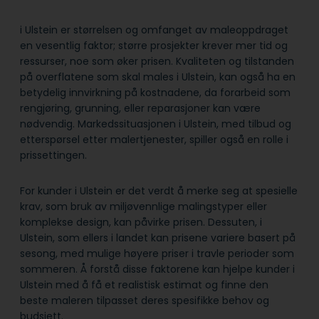
i Ulstein er størrelsen og omfanget av maleoppdraget
en vesentlig faktor; større prosjekter krever mer tid og
ressurser, noe som øker prisen. Kvaliteten og tilstanden
på overflatene som skal males i Ulstein, kan også ha en
betydelig innvirkning på kostnadene, da forarbeid som
rengjøring, grunning, eller reparasjoner kan være
nødvendig. Markedssituasjonen i Ulstein, med tilbud og
etterspørsel etter malertjenester, spiller også en rolle i
prissettingen.
For kunder i Ulstein er det verdt å merke seg at spesielle
krav, som bruk av miljøvennlige malingstyper eller
komplekse design, kan påvirke prisen. Dessuten, i
Ulstein, som ellers i landet kan prisene variere basert på
sesong, med mulige høyere priser i travle perioder som
sommeren. Å forstå disse faktorene kan hjelpe kunder i
Ulstein med å få et realistisk estimat og finne den
beste maleren tilpasset deres spesifikke behov og
budsjett.