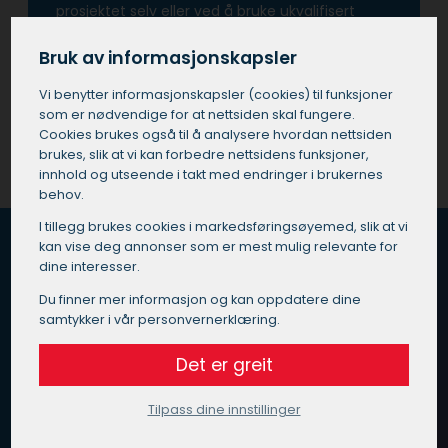
prosjektet selv eller ved å bruke ukvalifisert
personell.
Bruk av informasjonskapsler
Få et tilbud på maler i Ulstein
Vi benytter informasjons­kapsler (cookies) til funksjoner
som er nødvendige for at nettsiden skal fungere.
Cookies brukes også til å analysere hvordan nettsiden
brukes, slik at vi kan forbedre nettsidens funksjoner,
innhold og utseende i takt med endringer i brukernes
behov.
I tillegg brukes cookies i markedsførings­øyemed, slik at vi
kan vise deg annonser som er mest mulig relevante for
dine interesser.
Hvordan fungerer Maleoppdrag.no?
Du finner mer informasjon og kan oppdatere dine
samtykker i vår personvernerklæring.
Vi vet at du er opptatt av god kvalitet, pris og service
når du skal velge maler i Ulstein.
Det er greit
Vi har gjort det enkelt for deg – send inn en
Tilpass dine innstillinger
henvendelse med beskrivelse av ditt oppdrag til oss, så
finner vi en kvalitetssikret maler i Ulstein som passer for