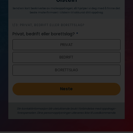
Send en kort beskrivelse av maleoppdraget, så hjelper vi deg med å finne det
beste malerfirmaet i Ulstein til akkurat ditt oppdrag.
h
1/3: PRIVAT, BEDRIFT ELLER BORETTSLAG?
e
Privat, bedrift eller borettslag?
*
r
PRIVAT
o
BEDRIFT
BORETTSLAG
Neste
Din kontaktinformasjon blir utelukkende brukt i forbindelse med oppdrags­
forespørselen. Dine person­­opplysninger utleveres ikke til uvedkommende.