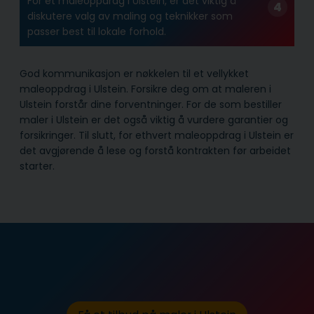
For et maleoppdrag i Ulstein, er det viktig å
diskutere valg av maling og teknikker som
passer best til lokale forhold.
God kommunikasjon er nøkkelen til et vellykket
maleoppdrag i Ulstein. Forsikre deg om at maleren i
Ulstein forstår dine forventninger. For de som bestiller
maler i Ulstein er det også viktig å vurdere garantier og
forsikringer. Til slutt, for ethvert maleoppdrag i Ulstein er
det avgjørende å lese og forstå kontrakten før arbeidet
starter.