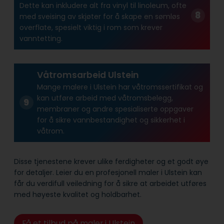
Dette kan inkludere alt fra vinyl til linoleum, ofte
med sveising av skjøter for å skape en sømløs
overflate, spesielt viktig i rom som krever
vanntetting.
Våtromsarbeid Ulstein
Mange malere i Ulstein har våtroms­sertifikat og
kan utføre arbeid med våtroms­belegg,
membraner og andre spesialiserte oppgaver
for å sikre vann­bestandighet og sikkerhet i
våtrom.
Disse tjenestene krever ulike ferdigheter og et godt øye
for detaljer. Leier du en profesjonell maler i Ulstein kan
får du verdifull veiledning for å sikre at arbeidet utføres
med høyeste kvalitet og holdbarhet.
Få et tilbud på maler i Ulstein