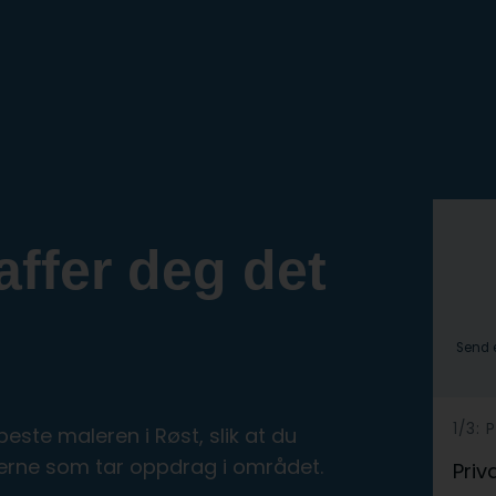
affer deg det
Send e
1/3:
h
ste maleren i Røst, slik at du
e
lerne som tar oppdrag i området.
Priv
r