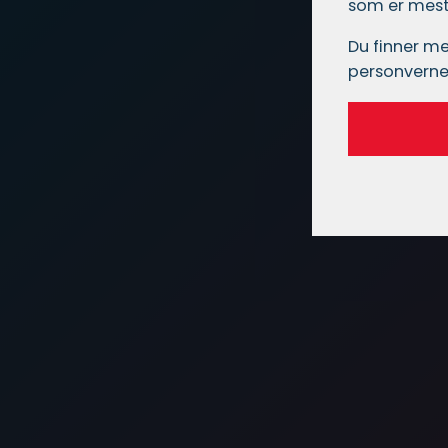
som er mest 
Du finner me
personverne