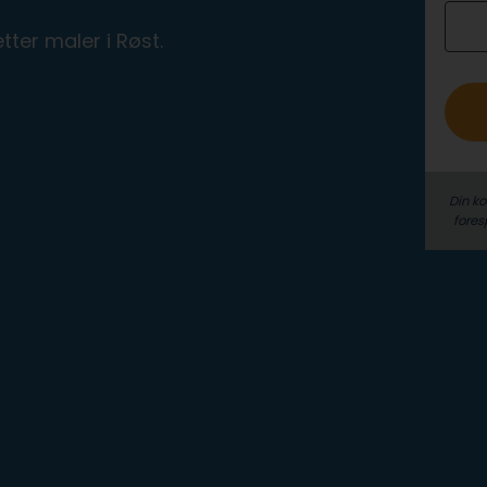
o
tter maler i Røst.
Din k
fores