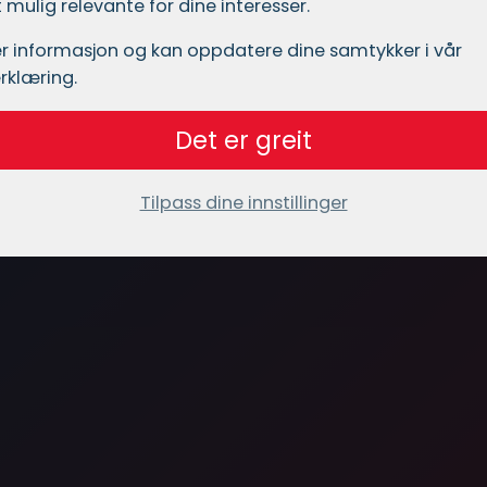
mulig relevante for dine interesser.
r informasjon og kan oppdatere dine samtykker i vår
rklæring.
Det er greit
Tilpass dine innstillinger