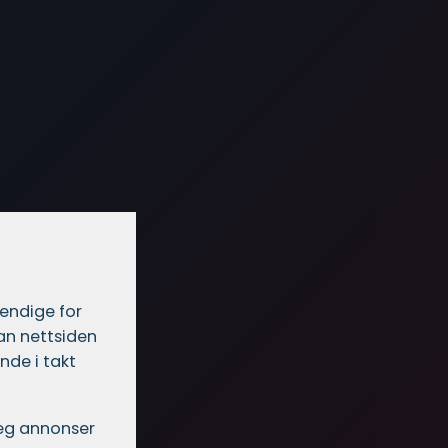
vendige for
dan nettsiden
nde i takt
 deg annonser