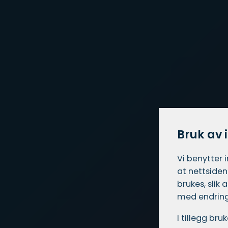
Bruk av 
Vi benytter 
at nettsiden
brukes, slik
med endring
I tillegg br