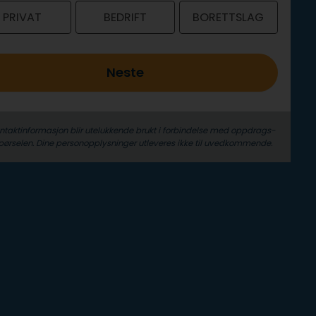
PRIVAT
BEDRIFT
BORETTSLAG
Neste
ontaktinformasjon blir utelukkende brukt i forbindelse med oppdrags­
pørselen. Dine person­­opplysninger utleveres ikke til uvedkommende.