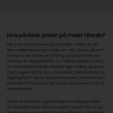
Hva påvirker prisen på maler i Bardu?
Når man vurderer prisen på en maler i i Bardu er det
flere nøkkelfaktorer som spiller en rolle. i Bardu, slik som
mange andre steder, er erfaring og kompetanse hos
maleren en viktig prisdriver. For malerprosjekter i Bardu,
er materialkostnadene, inkludert type maling og utstyr,
også avgjørende for den totale prisen. Reiseavstand og
tilgjengelighet i Bardu kan påvirke prisen, da malere kan
kreve ekstra for reisetid og transportkostnader til og fra
arbeidsstedet.
i Bardu er størrelsen og omfanget av maleoppdraget
en vesentlig faktor; større prosjekter krever mer tid og
ressurser, noe som øker prisen. Kvaliteten og tilstanden