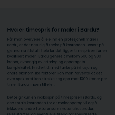
Hva er timespris for maler i Bardu?
Når man overveier å leie inn en profesjonell maler i
Bardu, er det naturlig å tenke på kostnaden. Basert på
gjennomsnittstall i hele landet, ligger timesprisen for en
kvalifisert maler i Bardu generelt mellom 500 og 900
kroner, avhengig av erfaring og oppdragets
kompleksitet. Imidlertid, med tanke på inflasjon og
andre økonomiske faktorer, kan man forvente at det
øvre spekteret kan strekke seg opp mot 1000 kroner per
time i Bardu i noen tilfeller.
Dette gir kun en indikasjon på timesprisen i Bardu, og
den totale kostnaden for et maleoppdrag vil også
inkludere andre faktorer som materialkostnader,
reiseutgifter, og eventuelle tillegg for spesialiserte