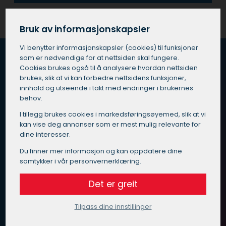
Bruk av informasjonskapsler
Vi benytter informasjons­kapsler (cookies) til funksjoner
som er nødvendige for at nettsiden skal fungere.
Cookies brukes også til å analysere hvordan nettsiden
brukes, slik at vi kan forbedre nettsidens funksjoner,
Hvordan fungerer Maleoppdrag.no?
innhold og utseende i takt med endringer i brukernes
behov.
Vi vet at du er opptatt av god kvalitet, pris og service
når du skal velge maler i Bardu.
I tillegg brukes cookies i markedsførings­øyemed, slik at vi
kan vise deg annonser som er mest mulig relevante for
dine interesser.
Vi har gjort det enkelt for deg – send inn en
henvendelse med beskrivelse av ditt oppdrag til oss, så
Du finner mer informasjon og kan oppdatere dine
finner vi en kvalitetssikret maler i Bardu som passer for
samtykker i vår personvernerklæring.
deg.
Det er greit
Målet til Maleoppdrag.no er at du skal slippe å måtte
bruke masse tid på å vurdere alle de forskjellige malere
Tilpass dine innstillinger
som tar på seg oppdrag i Bardu.