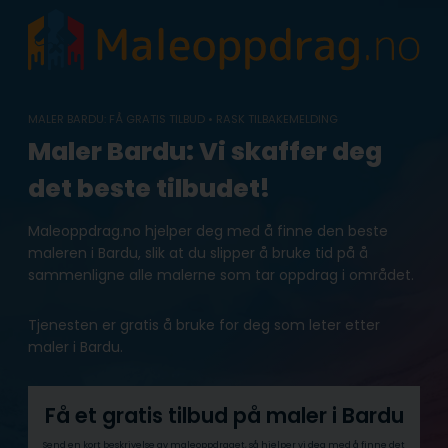
Skip
to
content
MALER BARDU: FÅ GRATIS TILBUD • RASK TILBAKEMELDING
Maler Bardu: Vi skaffer deg
det beste tilbudet!
Maleoppdrag.no hjelper deg med å finne den beste
maleren i Bardu, slik at du slipper å bruke tid på å
sammenligne alle malerne som tar oppdrag i området.
Tjenesten er gratis å bruke for deg som leter etter
maler i Bardu.
Få et gratis tilbud på maler i Bardu
Send en kort beskrivelse av maleoppdraget, så hjelper vi deg med å finne det