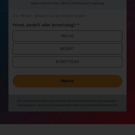
beste malerfirmaet i Bardu til akkurat ditt oppdrag.
h
1/3: PRIVAT, BEDRIFT ELLER BORETTSLAG?
e
Privat, bedrift eller borettslag?
*
r
PRIVAT
o
BEDRIFT
BORETTSLAG
Neste
Din kontaktinformasjon blir utelukkende brukt i forbindelse med oppdrags­
forespørselen. Dine person­­opplysninger utleveres ikke til uvedkommende.