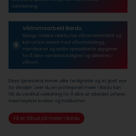
vanntetting.
Våtromsarbeid Bardu
Mange malere i Bardu har våtroms­sertifikat og
kan utføre arbeid med våtroms­belegg,
membraner og andre spesialiserte oppgaver
for å sikre vann­bestandighet og sikkerhet i
våtrom.
Disse tjenestene krever ulike ferdigheter og et godt øye
for detaljer. Leier du en profesjonell maler i Bardu kan
får du verdifull veiledning for å sikre at arbeidet utføres
med høyeste kvalitet og holdbarhet.
Få et tilbud på maler i Bardu